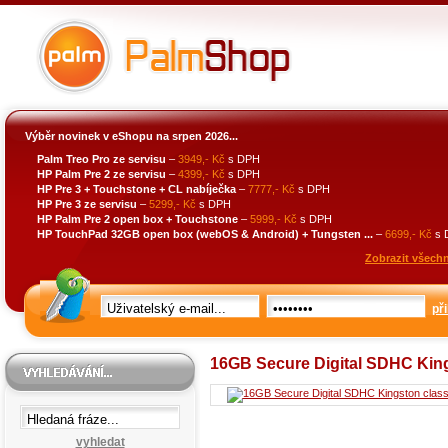
Výběr novinek v eShopu na srpen 2026...
Palm Treo Pro ze servisu
–
3949,- Kč
s DPH
HP Palm Pre 2 ze servisu
–
4399,- Kč
s DPH
HP Pre 3 + Touchstone + CL nabíječka
–
7777,- Kč
s DPH
HP Pre 3 ze servisu
–
5299,- Kč
s DPH
HP Palm Pre 2 open box + Touchstone
–
5999,- Kč
s DPH
HP TouchPad 32GB open box (webOS & Android) + Tungsten ...
–
6699,- Kč
s 
Zobrazit všechn
při
16GB Secure Digital SDHC King
vyhledat