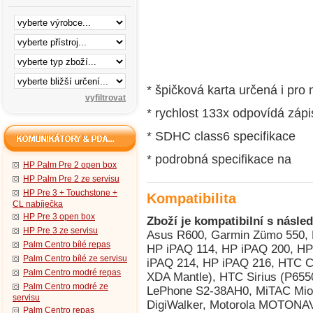
* špičková karta určená i pro 
* rychlost 133x odpovídá záp
* SDHC class6 specifikace
* podrobná specifikace na
HP Palm Pre 2 open box
HP Palm Pre 2 ze servisu
HP Pre 3 + Touchstone +
Kompatibilita
CL nabíječka
HP Pre 3 open box
Zboží je kompatibilní s násled
HP Pre 3 ze servisu
Asus R600, Garmin Zümo 550, 
Palm Centro bílé repas
HP iPAQ 114, HP iPAQ 200, HP
Palm Centro bílé ze servisu
iPAQ 214, HP iPAQ 216, HTC C
Palm Centro modré repas
XDA Mantle), HTC Sirius (P655
Palm Centro modré ze
LePhone S2-38AH0, MiTAC Mio 
servisu
DigiWalker, Motorola MOTONA
Palm Centro repas