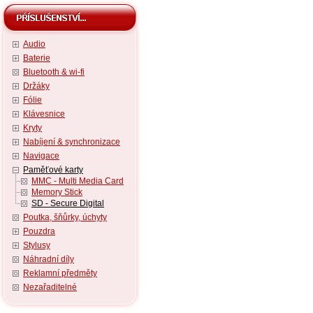
Audio
Baterie
Bluetooth & wi-fi
Držáky
Fólie
Klávesnice
Kryty
Nabíjení & synchronizace
Navigace
Paměťové karty
MMC - Multi Media Card
Memory Stick
SD - Secure Digital
Poutka, šňůrky, úchyty
Pouzdra
Stylusy
Náhradní díly
Reklamní předměty
Nezařaditelné