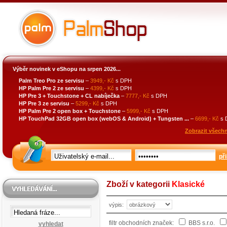
Výběr novinek v eShopu na srpen 2026...
Palm Treo Pro ze servisu
–
3949,- Kč
s DPH
HP Palm Pre 2 ze servisu
–
4399,- Kč
s DPH
HP Pre 3 + Touchstone + CL nabíječka
–
7777,- Kč
s DPH
HP Pre 3 ze servisu
–
5299,- Kč
s DPH
HP Palm Pre 2 open box + Touchstone
–
5999,- Kč
s DPH
HP TouchPad 32GB open box (webOS & Android) + Tungsten ...
–
6699,- Kč
s 
Zobrazit všechn
při
Zboží v kategorii
Klasické
výpis:
filtr obchodních značek:
BBS s.r.o.
vyhledat