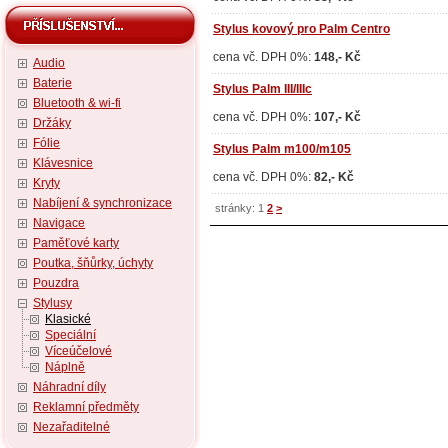
Stylus kovový pro Palm Centro
cena vč. DPH 0%:
148,- Kč
Audio
Baterie
Stylus Palm III/IIIc
Bluetooth & wi-fi
cena vč. DPH 0%:
107,- Kč
Držáky
Fólie
Stylus Palm m100/m105
Klávesnice
cena vč. DPH 0%:
82,- Kč
Kryty
Nabíjení & synchronizace
stránky: 1
2
>
Navigace
Paměťové karty
Poutka, šňůrky, úchyty
Pouzdra
Stylusy
Klasické
Speciální
Víceúčelové
Náplně
Náhradní díly
Reklamní předměty
Nezařaditelné