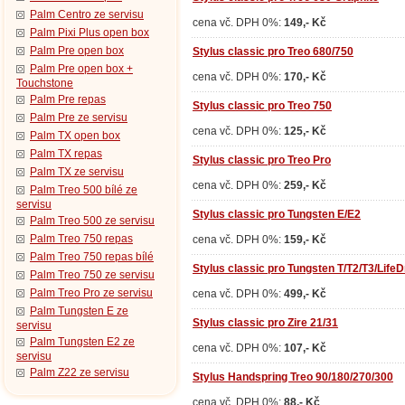
Palm Centro ze servisu
cena vč. DPH 0%:
149,- Kč
Palm Pixi Plus open box
Palm Pre open box
Stylus classic pro Treo 680/750
Palm Pre open box +
cena vč. DPH 0%:
170,- Kč
Touchstone
Palm Pre repas
Stylus classic pro Treo 750
Palm Pre ze servisu
cena vč. DPH 0%:
125,- Kč
Palm TX open box
Palm TX repas
Stylus classic pro Treo Pro
Palm TX ze servisu
cena vč. DPH 0%:
259,- Kč
Palm Treo 500 bílé ze
servisu
Stylus classic pro Tungsten E/E2
Palm Treo 500 ze servisu
Palm Treo 750 repas
cena vč. DPH 0%:
159,- Kč
Palm Treo 750 repas bílé
Stylus classic pro Tungsten T/T2/T3/LifeD
Palm Treo 750 ze servisu
Palm Treo Pro ze servisu
cena vč. DPH 0%:
499,- Kč
Palm Tungsten E ze
Stylus classic pro Zire 21/31
servisu
Palm Tungsten E2 ze
cena vč. DPH 0%:
107,- Kč
servisu
Palm Z22 ze servisu
Stylus Handspring Treo 90/180/270/300
cena vč. DPH 0%:
88,- Kč