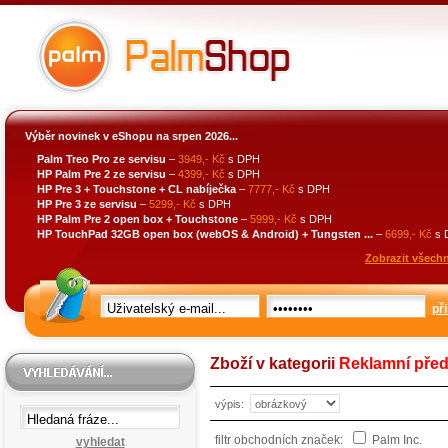
Výběr novinek v eShopu na srpen 2026...
Palm Treo Pro ze servisu
–
3949,- Kč
s DPH
HP Palm Pre 2 ze servisu
–
4399,- Kč
s DPH
HP Pre 3 + Touchstone + CL nabíječka
–
7777,- Kč
s DPH
HP Pre 3 ze servisu
–
5299,- Kč
s DPH
HP Palm Pre 2 open box + Touchstone
–
5999,- Kč
s DPH
HP TouchPad 32GB open box (webOS & Android) + Tungsten ...
–
6699,- Kč
s 
Zobrazit všechn
při
Zboží v kategorii
Reklamní pře
výpis:
filtr obchodních značek:
Palm Inc.
vyhledat