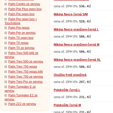
Palm Centro ze servisu
cena vč. DPH 0%:
536,- Kč
Palm Pixi Plus open box
Palm Pre open box
Mikina fleece černá S/M
Palm Pre open box +
cena vč. DPH 0%:
528,- Kč
Touchstone
Palm Pre repas
Mikina fleece oranžovo-černá L
Palm Pre ze servisu
cena vč. DPH 0%:
586,- Kč
Palm TX open box
Palm TX repas
Mikina fleece oranžovo-černá M
Palm TX ze servisu
cena vč. DPH 0%:
586,- Kč
Palm Treo 500 bílé ze
servisu
Mikina fleece oranžovo-černá XL
Palm Treo 500 ze servisu
Palm Treo 750 repas
cena vč. DPH 0%:
586,- Kč
Palm Treo 750 repas bílé
Osuška froté oranžová
Palm Treo 750 ze servisu
Palm Treo Pro ze servisu
cena vč. DPH 0%:
297,- Kč
Palm Tungsten E ze
Polokošile černá L
servisu
Palm Tungsten E2 ze
cena vč. DPH 0%:
231,- Kč
servisu
Palm Z22 ze servisu
Polokošile černá M
cena vč. DPH 0%:
231,- Kč