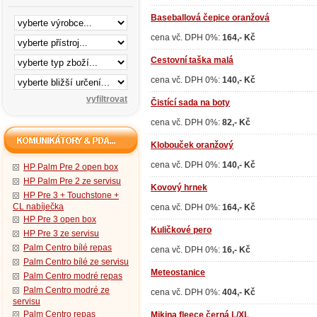
Baseballová čepice oranžová
cena vč. DPH 0%:
164,- Kč
Cestovní taška malá
cena vč. DPH 0%:
140,- Kč
Čistící sada na boty
cena vč. DPH 0%:
82,- Kč
Klobouček oranžový
cena vč. DPH 0%:
140,- Kč
HP Palm Pre 2 open box
HP Palm Pre 2 ze servisu
Kovový hrnek
HP Pre 3 + Touchstone +
CL nabíječka
cena vč. DPH 0%:
164,- Kč
HP Pre 3 open box
Kuličkové pero
HP Pre 3 ze servisu
Palm Centro bílé repas
cena vč. DPH 0%:
16,- Kč
Palm Centro bílé ze servisu
Meteostanice
Palm Centro modré repas
Palm Centro modré ze
cena vč. DPH 0%:
404,- Kč
servisu
Palm Centro repas
Mikina fleece černá L/XL