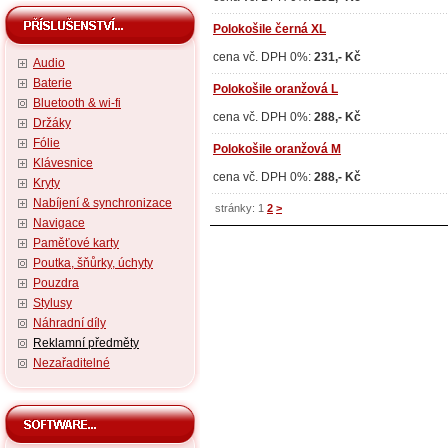
Polokošile černá XL
cena vč. DPH 0%:
231,- Kč
Audio
Baterie
Polokošile oranžová L
Bluetooth & wi-fi
cena vč. DPH 0%:
288,- Kč
Držáky
Fólie
Polokošile oranžová M
Klávesnice
cena vč. DPH 0%:
288,- Kč
Kryty
Nabíjení & synchronizace
stránky: 1
2
>
Navigace
Paměťové karty
Poutka, šňůrky, úchyty
Pouzdra
Stylusy
Náhradní díly
Reklamní předměty
Nezařaditelné