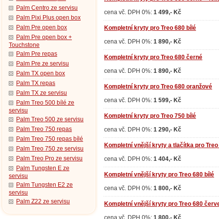
Palm Centro ze servisu
cena vč. DPH 0%:
1 499,- Kč
Palm Pixi Plus open box
Palm Pre open box
Kompletní kryty pro Treo 680 bílé
Palm Pre open box +
cena vč. DPH 0%:
1 890,- Kč
Touchstone
Palm Pre repas
Kompletní kryty pro Treo 680 černé
Palm Pre ze servisu
cena vč. DPH 0%:
1 890,- Kč
Palm TX open box
Palm TX repas
Kompletní kryty pro Treo 680 oranžové
Palm TX ze servisu
cena vč. DPH 0%:
1 599,- Kč
Palm Treo 500 bílé ze
servisu
Kompletní kryty pro Treo 750 bílé
Palm Treo 500 ze servisu
Palm Treo 750 repas
cena vč. DPH 0%:
1 290,- Kč
Palm Treo 750 repas bílé
Kompletní vnější kryty a tlačítka pro Treo
Palm Treo 750 ze servisu
Palm Treo Pro ze servisu
cena vč. DPH 0%:
1 404,- Kč
Palm Tungsten E ze
Kompletní vnější kryty pro Treo 680 bílé
servisu
Palm Tungsten E2 ze
cena vč. DPH 0%:
1 800,- Kč
servisu
Palm Z22 ze servisu
Kompletní vnější kryty pro Treo 680 červ
cena vč. DPH 0%:
1 800,- Kč