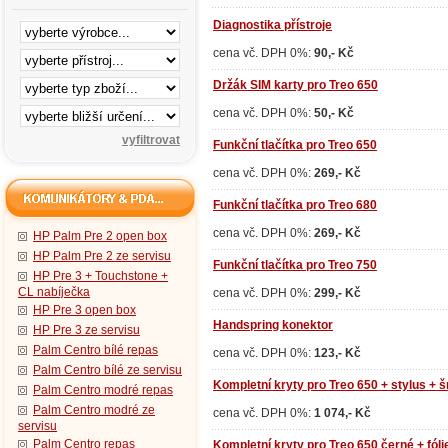
Diagnostika přístroje
cena vč. DPH 0%:
90,- Kč
Držák SIM karty pro Treo 650
cena vč. DPH 0%:
50,- Kč
Funkční tlačítka pro Treo 650
cena vč. DPH 0%:
269,- Kč
Funkční tlačítka pro Treo 680
cena vč. DPH 0%:
269,- Kč
HP Palm Pre 2 open box
HP Palm Pre 2 ze servisu
Funkční tlačítka pro Treo 750
HP Pre 3 + Touchstone +
CL nabíječka
cena vč. DPH 0%:
299,- Kč
HP Pre 3 open box
Handspring konektor
HP Pre 3 ze servisu
Palm Centro bílé repas
cena vč. DPH 0%:
123,- Kč
Palm Centro bílé ze servisu
Kompletní kryty pro Treo 650 + stylus + š
Palm Centro modré repas
Palm Centro modré ze
cena vč. DPH 0%:
1 074,- Kč
servisu
Palm Centro repas
Kompletní kryty pro Treo 650 černé + fólie