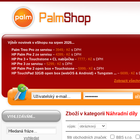
Výběr novinek v eShopu na srpen 2026...
Palm Treo Pro ze servisu
–
3949,- Kč
s DPH
HP Palm Pre 2 ze servisu
–
4399,- Kč
s DPH
HP Pre 3 + Touchstone + CL nabíječka
–
7777,- Kč
s DPH
HP Pre 3 ze servisu
–
5299,- Kč
s DPH
HP Palm Pre 2 open box + Touchstone
–
5999,- Kč
s DPH
HP TouchPad 32GB open box (webOS & Android) + Tungsten ...
–
6699,- Kč
s 
Zobrazit všechn
při
Zboží v kategorii
Náhradní díly
výpis:
filtr obchodních značek:
BBS s.r.o.
vyhledat