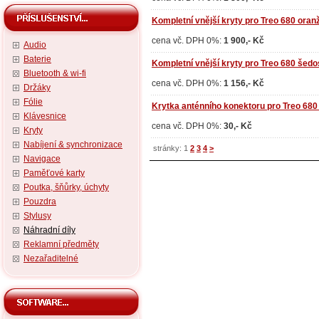
Kompletní vnější kryty pro Treo 680 oran
cena vč. DPH 0%:
1 900,- Kč
Audio
Baterie
Kompletní vnější kryty pro Treo 680 šedo
Bluetooth & wi-fi
cena vč. DPH 0%:
1 156,- Kč
Držáky
Fólie
Krytka anténního konektoru pro Treo 680 
Klávesnice
cena vč. DPH 0%:
30,- Kč
Kryty
Nabíjení & synchronizace
stránky: 1
2
3
4
>
Navigace
Paměťové karty
Poutka, šňůrky, úchyty
Pouzdra
Stylusy
Náhradní díly
Reklamní předměty
Nezařaditelné