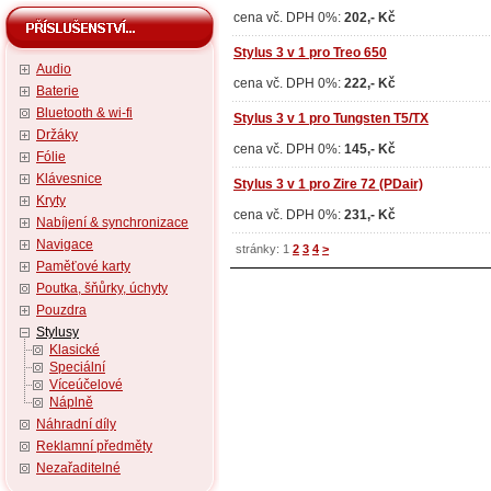
cena vč. DPH 0%:
202,- Kč
Stylus 3 v 1 pro Treo 650
Audio
cena vč. DPH 0%:
222,- Kč
Baterie
Bluetooth & wi-fi
Stylus 3 v 1 pro Tungsten T5/TX
Držáky
cena vč. DPH 0%:
145,- Kč
Fólie
Klávesnice
Stylus 3 v 1 pro Zire 72 (PDair)
Kryty
cena vč. DPH 0%:
231,- Kč
Nabíjení & synchronizace
Navigace
stránky: 1
2
3
4
>
Paměťové karty
Poutka, šňůrky, úchyty
Pouzdra
Stylusy
Klasické
Speciální
Víceúčelové
Náplně
Náhradní díly
Reklamní předměty
Nezařaditelné