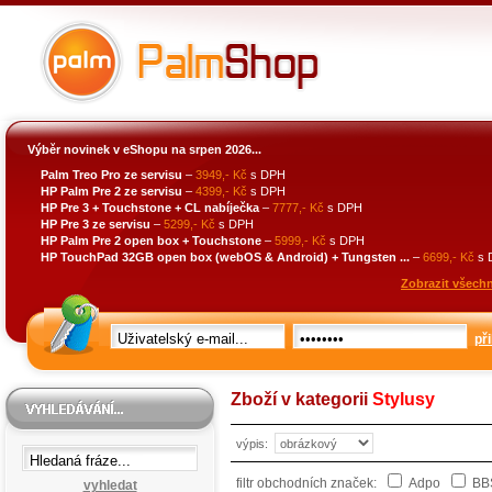
Výběr novinek v eShopu na srpen 2026...
Palm Treo Pro ze servisu
–
3949,- Kč
s DPH
HP Palm Pre 2 ze servisu
–
4399,- Kč
s DPH
HP Pre 3 + Touchstone + CL nabíječka
–
7777,- Kč
s DPH
HP Pre 3 ze servisu
–
5299,- Kč
s DPH
HP Palm Pre 2 open box + Touchstone
–
5999,- Kč
s DPH
HP TouchPad 32GB open box (webOS & Android) + Tungsten ...
–
6699,- Kč
s 
Zobrazit všechn
při
Zboží v kategorii
Stylusy
výpis:
filtr obchodních značek:
Adpo
BBS
vyhledat