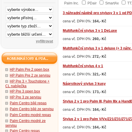
Palm Inc.
PDair
SmartAx
T
3 náhradní náplně pro stylusy 3 v 1 od PD
cena vč. DPH 0%:
164,- Kč
Multifunkční stylus 3 v 1 DeLuxe
cena vč. DPH 0%:
260,- Kč
Multifunkční stylus 3 v 1 deluxe (+ 3 náhr.
cena vč. DPH 0%:
272,- Kč
Multifunkční stylus 4 v 1
HP Palm Pre 2 open box
cena vč. DPH 0%:
321,- Kč
HP Palm Pre 2 ze servisu
HP Pre 3 + Touchstone +
Náprstkový stylus 3 kusy
CL nabíječka
HP Pre 3 open box
cena vč. DPH 0%:
173,- Kč
HP Pre 3 ze servisu
Stylus 2 v 1 pro Palm III, Palm IIIx a Han
Palm Centro bílé repas
Palm Centro bílé ze servisu
cena vč. DPH 0%:
164,- Kč
Palm Centro modré repas
Stylus 2 v 1 pro Palm V/Vx/Z21/Z31/Z71/
Palm Centro modré ze
servisu
cena vč. DPH 0%:
164,- Kč
Palm Centro repas