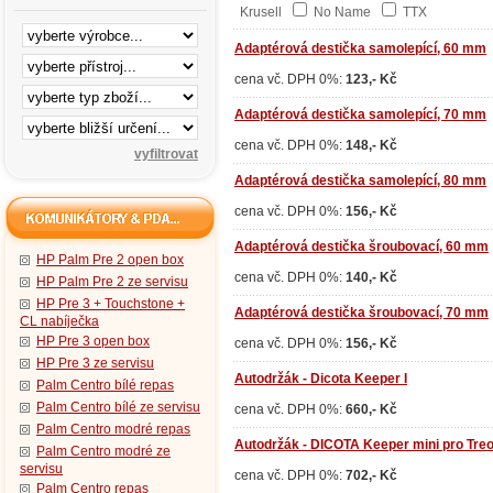
Krusell
No Name
TTX
Adaptérová destička samolepící, 60 mm
cena vč. DPH 0%:
123,- Kč
Adaptérová destička samolepící, 70 mm
cena vč. DPH 0%:
148,- Kč
Adaptérová destička samolepící, 80 mm
cena vč. DPH 0%:
156,- Kč
Adaptérová destička šroubovací, 60 mm
HP Palm Pre 2 open box
cena vč. DPH 0%:
140,- Kč
HP Palm Pre 2 ze servisu
HP Pre 3 + Touchstone +
Adaptérová destička šroubovací, 70 mm
CL nabíječka
HP Pre 3 open box
cena vč. DPH 0%:
156,- Kč
HP Pre 3 ze servisu
Autodržák - Dicota Keeper I
Palm Centro bílé repas
Palm Centro bílé ze servisu
cena vč. DPH 0%:
660,- Kč
Palm Centro modré repas
Autodržák - DICOTA Keeper mini pro Tre
Palm Centro modré ze
servisu
cena vč. DPH 0%:
702,- Kč
Palm Centro repas