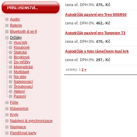
cena vč. DPH 0%:
470,- Kč
Autodržák pasivní pro Treo 600/650
Audio
cena vč. DPH 0%:
462,- Kč
Baterie
Bluetooth & wi-fi
Autodržák pasivní pro Tungsten T3
Držáky
cena vč. DPH 0%:
470,- Kč
Husí krk
Kloubové
Autodržák s foto rámečkem husí krk
Statické
Bicyklové
cena vč. DPH 0%:
297,- Kč
Do mřížky
Magnetické
stránky: 1
2
>
Multidapt
Na sklo
Nalepovací
Šroubovací
Aktivní
Pasivní
Fólie
Klávesnice
Kryty
Nabíjení & synchronizace
Navigace
Paměťové karty