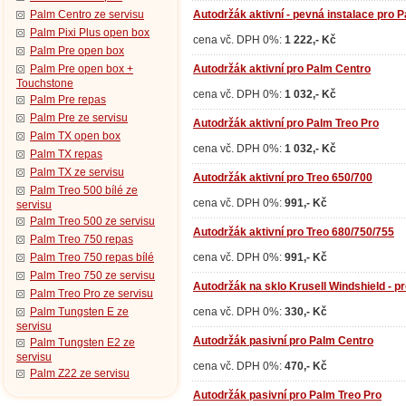
Palm Centro ze servisu
Autodržák aktivní - pevná instalace pro 
Palm Pixi Plus open box
cena vč. DPH 0%:
1 222,- Kč
Palm Pre open box
Palm Pre open box +
Autodržák aktivní pro Palm Centro
Touchstone
cena vč. DPH 0%:
1 032,- Kč
Palm Pre repas
Palm Pre ze servisu
Autodržák aktivní pro Palm Treo Pro
Palm TX open box
cena vč. DPH 0%:
1 032,- Kč
Palm TX repas
Palm TX ze servisu
Autodržák aktivní pro Treo 650/700
Palm Treo 500 bílé ze
cena vč. DPH 0%:
991,- Kč
servisu
Palm Treo 500 ze servisu
Autodržák aktivní pro Treo 680/750/755
Palm Treo 750 repas
Palm Treo 750 repas bílé
cena vč. DPH 0%:
991,- Kč
Palm Treo 750 ze servisu
Autodržák na sklo Krusell Windshield - pr
Palm Treo Pro ze servisu
Palm Tungsten E ze
cena vč. DPH 0%:
330,- Kč
servisu
Autodržák pasivní pro Palm Centro
Palm Tungsten E2 ze
servisu
cena vč. DPH 0%:
470,- Kč
Palm Z22 ze servisu
Autodržák pasivní pro Palm Treo Pro