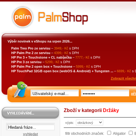
Výběr novinek v eShopu na srpen 2026...
Palm Treo Pro ze servisu
–
3949,- Kč
s DPH
HP Palm Pre 2 ze servisu
–
4399,- Kč
s DPH
HP Pre 3 + Touchstone + CL nabíječka
–
7777,- Kč
s DPH
HP Pre 3 ze servisu
–
5299,- Kč
s DPH
HP Palm Pre 2 open box + Touchstone
–
5999,- Kč
s DPH
HP TouchPad 32GB open box (webOS & Android) + Tungsten ...
–
6699,- Kč
s 
Zobrazit všechn
při
Zboží v kategorii
Držáky
výpis:
filtr obchodních značek:
Aligator
B
vyhledat