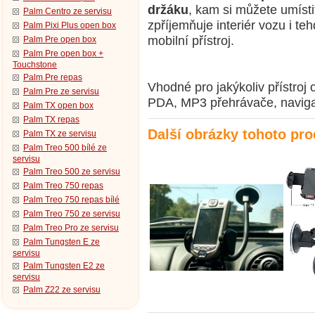
držáku
, kam si můžete umístit
Palm Centro ze servisu
zpříjemňuje interiér vozu i t
Palm Pixi Plus open box
mobilní přístroj.
Palm Pre open box
Palm Pre open box +
Touchstone
Palm Pre repas
Vhodné pro jakýkoliv přístroj
Palm Pre ze servisu
PDA, MP3 přehrávače, navigac
Palm TX open box
Palm TX repas
Další obrázky tohoto pr
Palm TX ze servisu
Palm Treo 500 bílé ze
servisu
Palm Treo 500 ze servisu
Palm Treo 750 repas
Palm Treo 750 repas bílé
Palm Treo 750 ze servisu
Palm Treo Pro ze servisu
Palm Tungsten E ze
servisu
Palm Tungsten E2 ze
servisu
Palm Z22 ze servisu