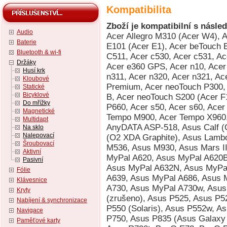
Kompatibilita
Zboží je kompatibilní s násled
Audio
Acer Allegro M310 (Acer W4), Acer beTouch E100 (Acer C1), Acer beTouch E101 (Acer E1), Acer beTouch E200 (Acer L1), Acer c500, Acer c510, Acer C511, Acer c530, Acer c531, Acer DX650, Acer e300, Acer e305, Acer e310, Acer e360 GPS, Acer n10, Acer n20, Acer n20w, Acer n30, Acer n300, Acer n311, Acer n320, Acer n321, Acer n35 (n35se), Acer n50, Acer n50 Premium, Acer neoTouch P300, Acer neoTouch P400, Acer neoTouch P400 B, Acer neoTouch S200 (Acer F1), Acer P600, Acer P610, Acer P630, Acer P660, Acer s50, Acer s60, Acer Tempo DX900, Acer Tempo F900, Acer Tempo M900, Acer Tempo X960, Alcatel OT-S988W, AnyDATA ASP-318, AnyDATA ASP-518, Asus Calf (Garmin-Asus nuvifone G60), Asus Jupiter (O2 XDA Graphite), Asus Lamborghini ZX1, Asus M530w (Aries), Asus M536, Asus M930, Asus Mars II (O2 XDA Zinc), Asus MyPal A600, Asus MyPal A620, Asus MyPal A620BT, Asus MyPal A626, Asus MyPal A632, Asus MyPal A632N, Asus MyPal A636, Asus MyPal A636N, Asus MyPal A639, Asus MyPal A686, Asus MyPal A696, Asus MyPal A716, Asus MyPal A730, Asus MyPal A730w, Asus P320 (Galaxy Mini), Asus P505, Asus P515 (zrušeno), Asus P525, Asus P526 (Pegasus), Asus P527, Asus P535, Asus P550 (Solaris), Asus P552w, Asus P560, Asus P565, Asus P735, Asus P750, Asus P835 (Asus Galaxy 7), Asus R300, Asus R600, Asus R700, Asus R700t, BenQ E72, BenQ P50, BenQ Siemens P51, Compaq Aero 1500, Compaq Aero 1520, Compaq Aero 1530, Compaq Aero 1550, Compaq Aero 2100, Compaq Aero 2110, Compaq Aero 2120, Compaq Aero 2130, Compaq Aero 2150, Compaq Aero 2160, Compaq Aero 2180, Compaq iPAQ h3130, Compaq iPAQ h3135, Compaq iPAQ h3150, Compaq iPAQ h3630, Compaq iPAQ h3635, Compaq iPAQ h3650, Compaq iPAQ h3660, Compaq iPAQ h3670, Compaq iPAQ h3730, Compaq iPAQ h3760, Compaq iPAQ h3765, Compaq iPAQ h3815, Compaq iPAQ h3825, Compaq iPAQ h3830 (HTC Rosella), Compaq iPAQ h3835 (HTC Rosella), Compaq iPAQ h3840 (HTC Rosella), Compaq iPAQ h3845 (HTC Rosella), Compaq iPAQ h3850 (HTC Rosella), Compaq PC Companion C120/120+, Compaq PC Companion C140, Dell Axim X3 Advanced, Dell Axim X3 Basic, Dell Axim X30 Advanced, Dell Axim X30 Basic, Dell Axim X30i, Dell Axim X3i, Dell Axim X5 Advanced, Dell Axim X5 Basic, Dell Axim X50 Advanced, Dell Axim X50 Basic, Dell Axim X50v, Dell Axim X51 Advanced, Dell Axim X51 Basic, Dell Axim X51v, Dell Venue Pro (Dell Lightning), Dopod 310 (HTC Oxygen), Dopod 515 (HTC Canary), Dopod 535 (HTC Voyager, Qtek 8060/8080, i-mate SP2, O2 Xphone), Dopod 565 (HTC Typhoon, Qtek 8010, i-mate SP3), Dopod 566 (HTC Hurricane/Robbie, Qtek 8200, SDA II, SPV C550), Dopod 575 (HTC Feeler, Qtek 8020, i-mate SP3i, O2 Xphone II), Dopod 577W (HTC Tornado Noble, i-mate SP5, O2 XDA Orion/IQ), Dopod 585 (HTC Amadeus, O2 Xphone IIm, T-Mobile SDA Music), Dopod 586 (HTC Hurricane/Robbie, Qtek 8200, SDA II, SPV C550), Dopod 586W (HTC Tornado Tempo, Qtek 8300, i-mate SP5m, T-Mobile SDA US), Dopod 686 (HTC Wallaby, Qtek 1010/1020, T-Mobile MDA, O2 XDA), Dopod 696 (HTC Himalaya, i-mate Pocket PC Phone Edition, Qtek 2020/2060, O2 XDA II, T-Mobile MDA II, Orang, Dopod 696i (HTC Himalaya, i-mate Pocket PC Phone Edition, Qtek 2020/2060, O2 XDA II, T-Mobile MDA II, Oran, Dopod 699 (HTC Alpine, Qtek 2020i, i-mate PDA2 Pocket PC, O2 XDA IIi), Dopod 700 (HTC Blue Angel, T-Mobile MDA III, Qtek 9090, i-mate PDA2k, O2 XDA III, XDA IIs), Dopod 710/StrTrk S300 (HTC StarTrek 160, Qtek 8500), Dopod 818 (HTC Magician, Qtek S100/S110, O2 XDA II mini/mini Black, MDA Compact, i-mate New JAM/JAM Limit, Dopod 818 Pro (HTC Prophet, i-mate JAMin, Qtek S200, O2 XDA Neo), Dopod 828+ (HTC Magician Refresh), Dopod 830 (HTC Prophet, Qtek S200, i-mate JAMin, O2 XDA Neo), Dopod 838 (HTC Wizard 110, Qtek A9100), Dopod 838 Pro (HTC Hermes 100, O2 XDA Trion), Dopod 900 (HTC Universal, Qtek 9000, MDA Pro, XDA Exec, i-mate JASJAR), Dopod C500 (HTC Vox), Dopod C720W (HTC Excalibur 100, XDA Cosmo), Dopod C800 (HTC Herald 100, O2 XDA Terra), Dopod C858 (HTC Herald 100, O2 XDA Terra), Dopod CHT 9000 (HTC Hermes 200), Dopod CHT 9100 (HTC Trinity 100), Dopod CHT 9110 (HTC Trinity 100), Dopod D600 (HTC Gene 100/P3400), Dopod D802 (HTC Love), Dopod D810 (HTC Trinity 100, Dopod CHT 9100, Qtek P3600), Dopod D818c (HTC Wave), Dopod E616 (HTC Panda), Dopod M700 (HTC Love), Dopod
Baterie
Bluetooth & wi-fi
Držáky
Husí krk
Kloubové
Statické
Bicyklové
Do mřížky
Magnetické
Multidapt
Na sklo
Nalepovací
Šroubovací
Aktivní
Pasivní
Fólie
Klávesnice
Kryty
Nabíjení & synchronizace
Navigace
Paměťové karty