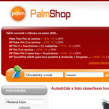
Výběr novinek v eShopu na srpen 2026...
Palm Treo Pro ze servisu
–
3949,- Kč
s DPH
HP Palm Pre 2 ze servisu
–
4399,- Kč
s DPH
HP Pre 3 + Touchstone + CL nabíječka
–
7777,- Kč
s DPH
HP Pre 3 ze servisu
–
5299,- Kč
s DPH
HP Palm Pre 2 open box + Touchstone
–
5999,- Kč
s DPH
HP TouchPad 32GB open box (webOS & Android) + Tungsten ...
–
6699,- Kč
s 
Zobrazit všechn
při
Autodržák s foto rámečkem hus
vyhledat