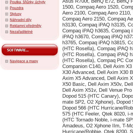
Poutka, šňůrky, úchyty
Pouzdra
Stylusy
Náhradní díly
Reklamní předměty
Nezařaditelné
Navigace a mapy