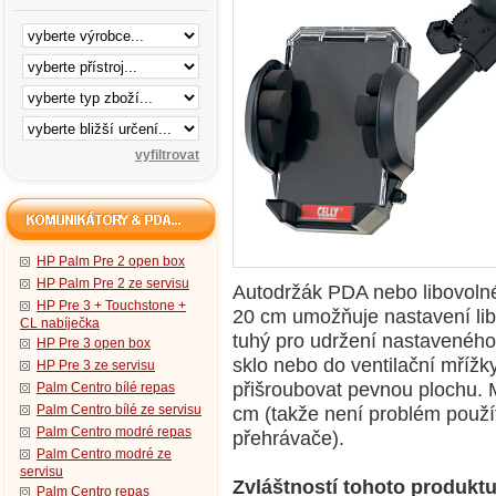
HP Palm Pre 2 open box
HP Palm Pre 2 ze servisu
Autodržák PDA nebo libovolné
HP Pre 3 + Touchstone +
20 cm umožňuje nastavení li
CL nabíječka
tuhý pro udržení nastavenéh
HP Pre 3 open box
sklo nebo do ventilační mřížk
HP Pre 3 ze servisu
přišroubovat pevnou plochu.
Palm Centro bílé repas
Palm Centro bílé ze servisu
cm (takže není problém použí
Palm Centro modré repas
přehrávače).
Palm Centro modré ze
servisu
Zvláštností tohoto produktu
Palm Centro repas