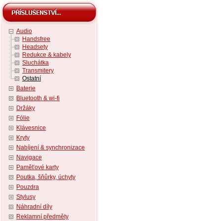
Audio
Handsfree
Headsety
Redukce & kabely
Sluchátka
Transmitery
Ostatní
Baterie
Bluetooth & wi-fi
Držáky
Fólie
Klávesnice
Kryty
Nabíjení & synchronizace
Navigace
Paměťové karty
Poutka, šňůrky, úchyty
Pouzdra
Stylusy
Náhradní díly
Reklamní předměty