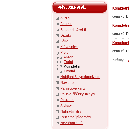
Kompletní
cena vč. 
Audio
Baterie
Kompletní
Bluetooth & wi-fi
cena vč. 
Držáky
Fólie
Kompletní 
Klávesnice
cena vč. 
Kryty
Přední
stránky: 1
Zadní
Kompletní
Ostatní
Nabíjení & synchronizace
Navigace
Paměťové karty
Poutka, šňůrky, úchyty
Pouzdra
Stylusy
Náhradní díly
Reklamní předměty
Nezařaditelné