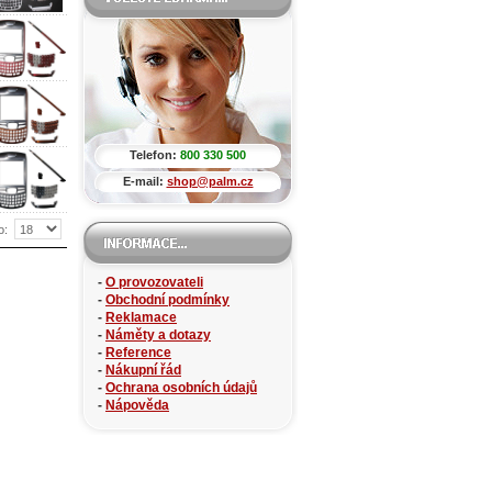
Telefon:
800 330 500
E-mail:
shop@palm.cz
o:
-
O provozovateli
-
Obchodní podmínky
-
Reklamace
-
Náměty a dotazy
-
Reference
-
Nákupní řád
-
Ochrana osobních údajů
-
Nápověda