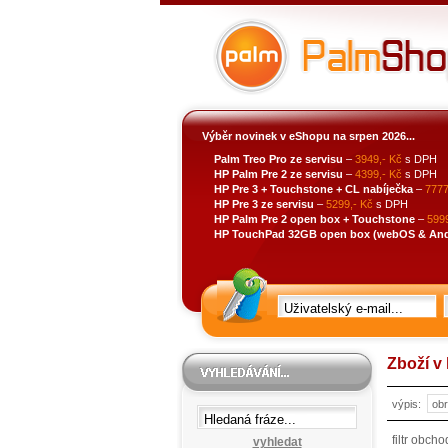
Výběr novinek v eShopu na srpen 2026...
Palm Treo Pro ze servisu
–
3949,- Kč
s DPH
HP Palm Pre 2 ze servisu
–
4399,- Kč
s DPH
HP Pre 3 + Touchstone + CL nabíječka
–
7777
HP Pre 3 ze servisu
–
5299,- Kč
s DPH
HP Palm Pre 2 open box + Touchstone
–
5999
HP TouchPad 32GB open box (webOS & Andro
Zboží v 
výpis:
filtr obch
vyhledat