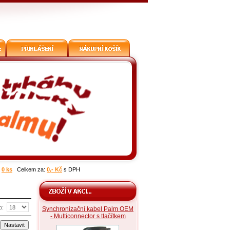
:
0 ks
Celkem za:
0,- Kč
s DPH
o:
Synchronizační kabel Palm OEM
- Multiconnector s tlačítkem