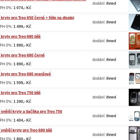
dodání:
ihned
DPH 0%:
1 074,- Kč
kryty pro Treo 650 černé + fólie na displej
dodání:
ihned
DPH 0%:
1 499,- Kč
kryty pro Treo 680 bílé
dodání:
ihned
DPH 0%:
1 890,- Kč
 kryty pro Treo 680 černé
dodání:
ihned
DPH 0%:
1 890,- Kč
 kryty pro Treo 680 oranžové
dodání:
ihned
DPH 0%:
1 599,- Kč
kryty pro Treo 750 bílé
dodání:
ihned
DPH 0%:
1 290,- Kč
vnější kryty a tlačítka pro Treo 750
dodání:
ihned
DPH 0%:
1 404,- Kč
vnější kryty pro Treo 680 bílé
dodání:
ihned
DPH 0%:
1 800,- Kč