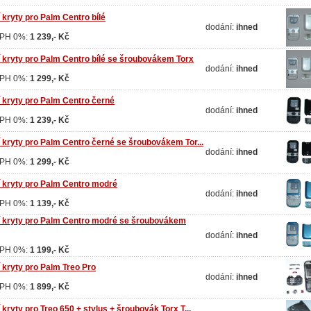
 kryty pro Palm Centro bílé
dodání:
ihned
DPH 0%:
1 239,- Kč
 kryty pro Palm Centro bílé se šroubovákem Torx
dodání:
ihned
DPH 0%:
1 299,- Kč
 kryty pro Palm Centro černé
dodání:
ihned
DPH 0%:
1 239,- Kč
 kryty pro Palm Centro černé se šroubovákem Tor...
dodání:
ihned
DPH 0%:
1 299,- Kč
 kryty pro Palm Centro modré
dodání:
ihned
DPH 0%:
1 139,- Kč
 kryty pro Palm Centro modré se šroubovákem
dodání:
ihned
DPH 0%:
1 199,- Kč
 kryty pro Palm Treo Pro
dodání:
ihned
DPH 0%:
1 899,- Kč
kryty pro Treo 650 + stylus + šroubovák Torx T...