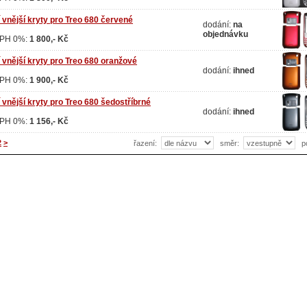
 vnější kryty pro Treo 680 červené
dodání:
na
objednávku
DPH 0%:
1 800,- Kč
 vnější kryty pro Treo 680 oranžové
dodání:
ihned
DPH 0%:
1 900,- Kč
vnější kryty pro Treo 680 šedostříbrné
dodání:
ihned
DPH 0%:
1 156,- Kč
2
>
řazení:
směr:
p