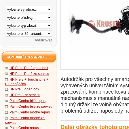
HP Palm Pre 2 open box
HP Palm Pre 2 ze servisu
Autodržák pro všechny smart
HP Pre 3 + Touchstone +
CL nabíječka
vybavených univerzálním syst
HP Pre 3 open box
zpracování, kombinace kovu a 
HP Pre 3 ze servisu
mechanismus s manuálně nast
Palm Centro bílé repas
dlouhý držák lze volně ohýba
Palm Centro bílé ze servisu
problémů udržet naposledy na
Palm Centro modré repas
Palm Centro modré ze
servisu
Další obrázky tohoto pr
Palm Centro repas