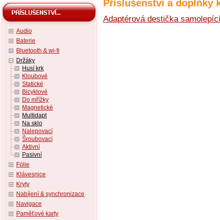
Příslušenství a doplňky 
Adaptérová destička samolepíc
Audio
Baterie
Bluetooth & wi-fi
Držáky
Husí krk
Kloubové
Statické
Bicyklové
Do mřížky
Magnetické
Multidapt
Na sklo
Nalepovací
Šroubovací
Aktivní
Pasivní
Fólie
Klávesnice
Kryty
Nabíjení & synchronizace
Navigace
Paměťové karty