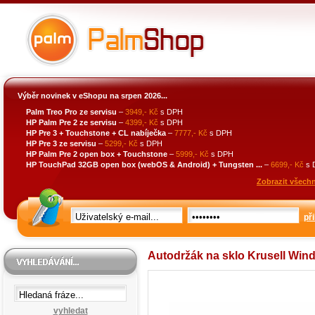
Výběr novinek v eShopu na srpen 2026...
Palm Treo Pro ze servisu
–
3949,- Kč
s DPH
HP Palm Pre 2 ze servisu
–
4399,- Kč
s DPH
HP Pre 3 + Touchstone + CL nabíječka
–
7777,- Kč
s DPH
HP Pre 3 ze servisu
–
5299,- Kč
s DPH
HP Palm Pre 2 open box + Touchstone
–
5999,- Kč
s DPH
HP TouchPad 32GB open box (webOS & Android) + Tungsten ...
–
6699,- Kč
s 
Zobrazit všechn
při
Autodržák na sklo Krusell Wind
vyhledat