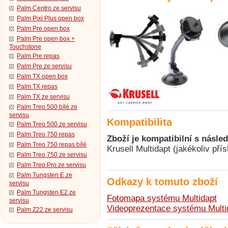
Palm Centro ze servisu
Palm Pixi Plus open box
Palm Pre open box
Palm Pre open box +
Touchstone
Palm Pre repas
Palm Pre ze servisu
Palm TX open box
Palm TX repas
Palm TX ze servisu
Palm Treo 500 bílé ze
servisu
Kompatibilita
Palm Treo 500 ze servisu
Palm Treo 750 repas
Zboží je kompatibilní s násled
Palm Treo 750 repas bílé
Krusell Multidapt (jakékoliv př
Palm Treo 750 ze servisu
Palm Treo Pro ze servisu
Palm Tungsten E ze
Odkazy k tomuto zboží
servisu
Palm Tungsten E2 ze
Fotomapa systému Multidapt
servisu
Videoprezentace systému Multi
Palm Z22 ze servisu