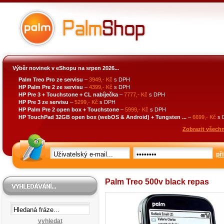
Výběr novinek v eShopu na srpen 2026...
Palm Treo Pro ze servisu
–
3949,- Kč
s DPH
HP Palm Pre 2 ze servisu
–
4399,- Kč
s DPH
HP Pre 3 + Touchstone + CL nabíječka
–
7777,- Kč
s DPH
HP Pre 3 ze servisu
–
5299,- Kč
s DPH
HP Palm Pre 2 open box + Touchstone
–
5999,- Kč
s DPH
HP TouchPad 32GB open box (webOS & Android) + Tungsten ...
–
6699,- Kč
s 
Zobrazit všechn
při
Palm Treo 500v black repas
vyhledat