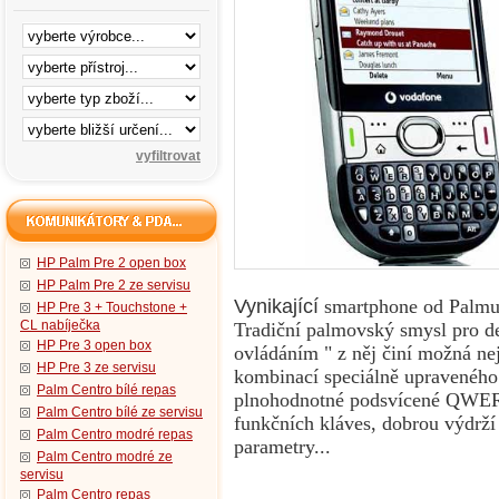
HP Palm Pre 2 open box
HP Palm Pre 2 ze servisu
Vynikající
smartphone od Palmu
HP Pre 3 + Touchstone +
CL nabíječka
Tradiční palmovský smysl pro de
HP Pre 3 open box
ovládáním " z něj činí možná nej
HP Pre 3 ze servisu
kombinací speciálně upraveného
Palm Centro bílé repas
plnohodnotné podsvícené QWERT
Palm Centro bílé ze servisu
funkčních kláves, dobrou výdrží
Palm Centro modré repas
parametry...
Palm Centro modré ze
servisu
Palm Centro repas