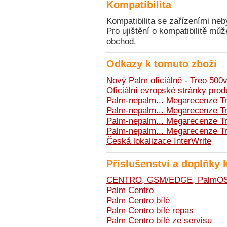
Kompatibilita
Kompatibilita se zařízeními neb
Pro ujištění o kompatibilitě mů
obchod.
Odkazy k tomuto zboží
Nový Palm oficiálně - Treo 500
Oficiální evropské stránky prod
Palm-nepalm... Megarecenze Tre
Palm-nepalm... Megarecenze Tre
Palm-nepalm... Megarecenze Tre
Palm-nepalm... Megarecenze Tre
Česká lokalizace InterWrite
Příslušenství a doplňky 
CENTRO, GSM/EDGE, PalmOS 5
Palm Centro
Palm Centro bílé
Palm Centro bílé repas
Palm Centro bílé ze servisu