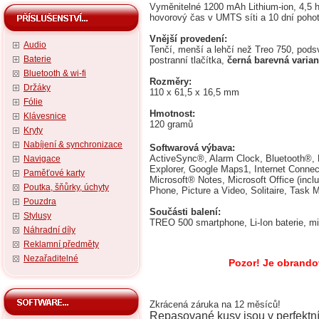
Vyměnitelné 1200 mAh Lithium-ion, 4,5 
hovorový čas v UMTS síti a 10 dní poho
Vnější provedení:
Audio
Tenčí, menší a lehčí než Treo 750, pod
Baterie
postranní tlačítka,
černá barevná varian
Bluetooth & wi-fi
Rozměry:
Držáky
110 x 61,5 x 16,5 mm
Fólie
Hmotnost:
Klávesnice
120 gramů
Kryty
Nabíjení & synchronizace
Softwarová výbava:
ActiveSync®, Alarm Clock, Bluetooth®, B
Navigace
Explorer, Google Maps1, Internet Connec
Paměťové karty
Microsoft® Notes, Microsoft Office (inc
Poutka, šňůrky, úchyty
Phone, Picture a Video, Solitaire, Task
Pouzdra
Součásti balení:
Stylusy
TREO 500 smartphone, Li-Ion baterie, m
Náhradní díly
Reklamní předměty
Nezařaditelné
Pozor! Je obrando
Zkrácená záruka na 12 měsíců!
Repasované kusy jsou v perfektn