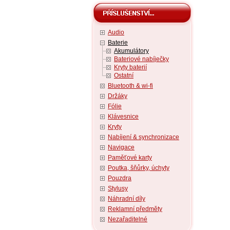
Audio
Baterie
Akumulátory
Bateriové nabíječky
Kryty baterií
Ostatní
Bluetooth & wi-fi
Držáky
Fólie
Klávesnice
Kryty
Nabíjení & synchronizace
Navigace
Paměťové karty
Poutka, šňůrky, úchyty
Pouzdra
Stylusy
Náhradní díly
Reklamní předměty
Nezařaditelné