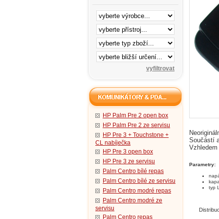
HP Palm Pre 2 open box
HP Palm Pre 2 ze servisu
N
eoriginál
HP Pre 3 + Touchstone +
Součástí a
CL nabíječka
Vzhledem k
HP Pre 3 open box
HP Pre 3 ze servisu
Parametry:
Palm Centro bílé repas
napá
Palm Centro bílé ze servisu
kap
typ 
Palm Centro modré repas
Palm Centro modré ze
servisu
Distrib
Palm Centro repas