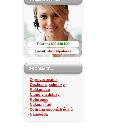
Telefon:
800 330 500
E-mail:
shop@palm.cz
-
O provozovateli
-
Obchodní podmínky
-
Reklamace
-
Náměty a dotazy
-
Reference
-
Nákupní řád
-
Ochrana osobních údajů
-
Nápověda