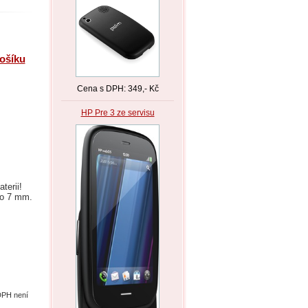
košíku
Cena s DPH: 349,- Kč
HP Pre 3 ze servisu
terii!
ě o 7 mm.
DPH není