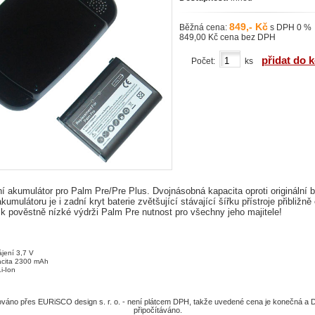
849,- Kč
Běžná cena:
s DPH 0 %
849,00 Kč cena bez DPH
přidat do 
Počet:
ks
ní akumulátor pro Palm Pre/Pre Plus. Dvojnásobná kapacita oproti originální ba
kumulátoru je i zadní kryt baterie zvětšující stávající šířku přístroje přibližn
 pověstně nízké výdrži Palm Pre nutnost pro všechny jeho majitele!
jení 3,7 V
acita 2300 mAh
Li-Ion
uováno přes EURiSCO design s. r. o. - není plátcem DPH, takže uvedené cena je konečná a 
připočítáváno.