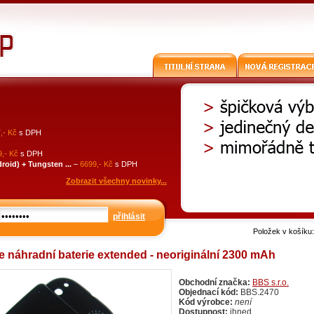
,- Kč
s DPH
,- Kč
s DPH
id) + Tungsten ...
–
6699,- Kč
s DPH
Zobrazit všechny novinky...
přihlásit
Položek v košíku
e náhradní baterie extended - neoriginální 2300 mAh
Obchodní značka:
BBS s.r.o.
Objednací kód:
BBS.2470
Kód výrobce:
není
Dostupnost:
ihned