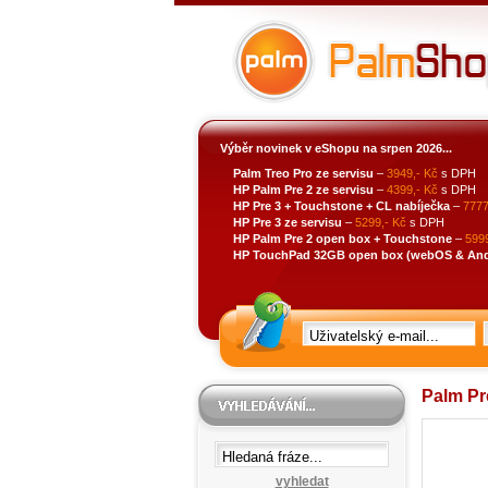
Výběr novinek v eShopu na srpen 2026...
Palm Treo Pro ze servisu
–
3949,- Kč
s DPH
HP Palm Pre 2 ze servisu
–
4399,- Kč
s DPH
HP Pre 3 + Touchstone + CL nabíječka
–
7777
HP Pre 3 ze servisu
–
5299,- Kč
s DPH
HP Palm Pre 2 open box + Touchstone
–
5999
HP TouchPad 32GB open box (webOS & Andro
Palm Pr
vyhledat