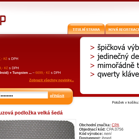
,- Kč
s DPH
,- Kč
s DPH
id) + Tungsten ...
–
6699,- Kč
s DPH
Zobrazit všechny novinky...
přihlásit
Položek v košíku
luzová podložka velká šedá
Obchodní značka:
CPA
Objednací kód:
CPA.0756
Kód výrobce:
není
Dostupnost:
ihned