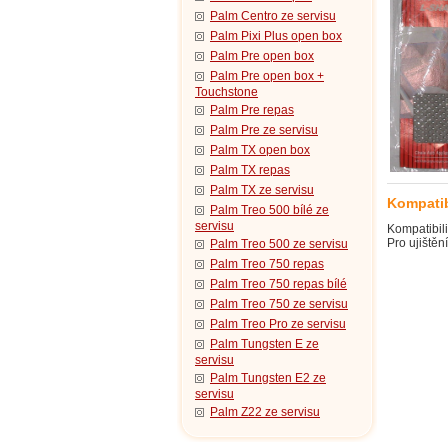
Palm Centro ze servisu
Palm Pixi Plus open box
Palm Pre open box
Palm Pre open box +
Touchstone
Palm Pre repas
Palm Pre ze servisu
Palm TX open box
Palm TX repas
Palm TX ze servisu
Kompatib
Palm Treo 500 bílé ze
servisu
Kompatibili
Pro ujištěn
Palm Treo 500 ze servisu
Palm Treo 750 repas
Palm Treo 750 repas bílé
Palm Treo 750 ze servisu
Palm Treo Pro ze servisu
Palm Tungsten E ze
servisu
Palm Tungsten E2 ze
servisu
Palm Z22 ze servisu