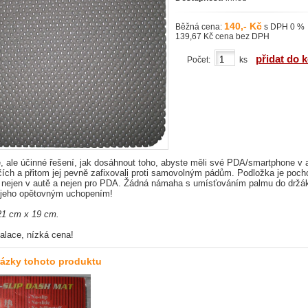
140,- Kč
Běžná cena:
s DPH 0 %
139,67 Kč cena bez DPH
přidat do 
Počet:
ks
, ale účinné řešení, jak dosáhnout toho, abyste měli své PDA/smartphone v 
čích a přitom jej pevně zafixovali proti samovolným pádům. Podložka je poch
á nejen v autě a nejen pro PDA. Žádná námaha s umísťováním palmu do držá
jeho opětovným uchopením!
1 cm x 19 cm.
alace, nízká cena!
rázky tohoto produktu