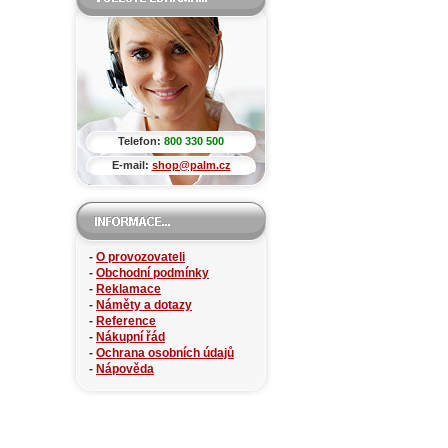
Telefon:
800 330 500
E-mail:
shop@palm.cz
-
O provozovateli
-
Obchodní podmínky
-
Reklamace
-
Náměty a dotazy
-
Reference
-
Nákupní řád
-
Ochrana osobních údajů
-
Nápověda