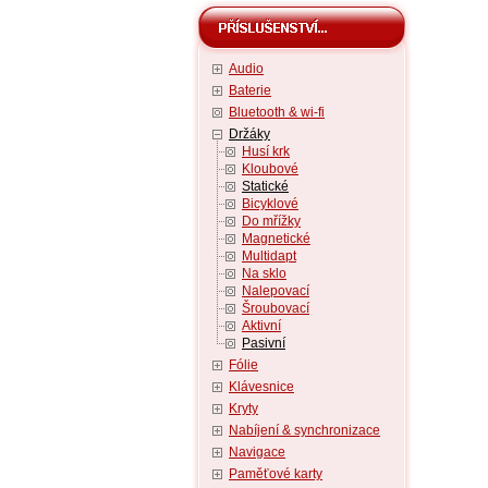
Audio
Baterie
Bluetooth & wi-fi
Držáky
Husí krk
Kloubové
Statické
Bicyklové
Do mřížky
Magnetické
Multidapt
Na sklo
Nalepovací
Šroubovací
Aktivní
Pasivní
Fólie
Klávesnice
Kryty
Nabíjení & synchronizace
Navigace
Paměťové karty