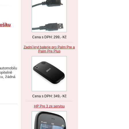
košíku
Cena s DPH: 299,- Kč
Zadní kryt baterie pro Palm Pre a
Palm Pre Plus
automobilu
opitelně
ku, žádná
Cena s DPH: 349,- Kč
HP Pre 3 ze servisu