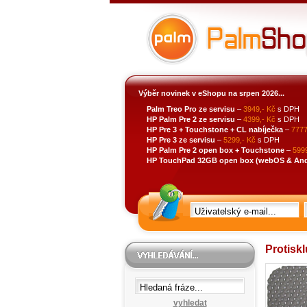
Výběr novinek v eShopu na srpen 2026...
Palm Treo Pro ze servisu
–
3949,- Kč
s DPH
HP Palm Pre 2 ze servisu
–
4399,- Kč
s DPH
HP Pre 3 + Touchstone + CL nabíječka
–
7777
HP Pre 3 ze servisu
–
5299,- Kč
s DPH
HP Palm Pre 2 open box + Touchstone
–
5999
HP TouchPad 32GB open box (webOS & Andro
Protisk
vyhledat