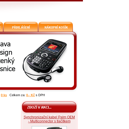
:
0 ks
Celkem za:
0,- Kč
s DPH
Synchronizační kabel Palm OEM
- Multiconnector s tlačítkem