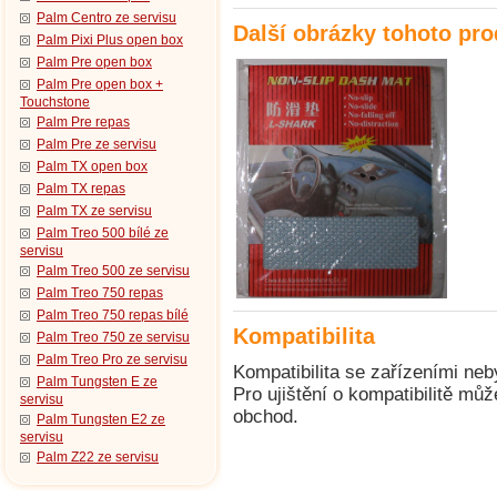
Palm Centro ze servisu
Další obrázky tohoto pr
Palm Pixi Plus open box
Palm Pre open box
Palm Pre open box +
Touchstone
Palm Pre repas
Palm Pre ze servisu
Palm TX open box
Palm TX repas
Palm TX ze servisu
Palm Treo 500 bílé ze
servisu
Palm Treo 500 ze servisu
Palm Treo 750 repas
Palm Treo 750 repas bílé
Kompatibilita
Palm Treo 750 ze servisu
Palm Treo Pro ze servisu
Kompatibilita se zařízeními neb
Palm Tungsten E ze
Pro ujištění o kompatibilitě mů
servisu
obchod.
Palm Tungsten E2 ze
servisu
Palm Z22 ze servisu