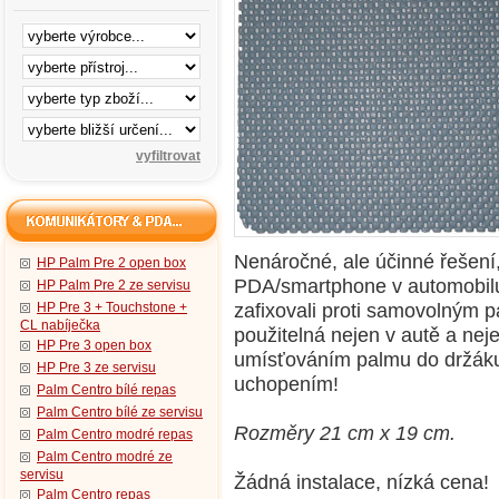
Nenáročné, ale účinné řešení,
HP Palm Pre 2 open box
PDA/smartphone v automobilu 
HP Palm Pre 2 ze servisu
zafixovali proti samovolným 
HP Pre 3 + Touchstone +
CL nabíječka
použitelná nejen v autě a ne
HP Pre 3 open box
umísťováním palmu do držák
HP Pre 3 ze servisu
uchopením!
Palm Centro bílé repas
Palm Centro bílé ze servisu
Rozměry 21 cm x 19 cm.
Palm Centro modré repas
Palm Centro modré ze
servisu
Žádná instalace, nízká cena!
Palm Centro repas