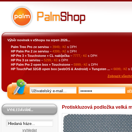
Výběr novinek v eShopu na srpen 2026...
Palm Treo Pro ze servisu
–
3949,- Kč
s DPH
HP Palm Pre 2 ze servisu
–
4399,- Kč
s DPH
HP Pre 3 + Touchstone + CL nabíječka
–
7777,- Kč
s DPH
HP Pre 3 ze servisu
–
5299,- Kč
s DPH
HP Palm Pre 2 open box + Touchstone
–
5999,- Kč
s DPH
HP TouchPad 32GB open box (webOS & Android) + Tungsten ...
–
6699,- Kč
s 
Zobrazit všechn
při
Protiskluzová podložka velká 
vyhledat