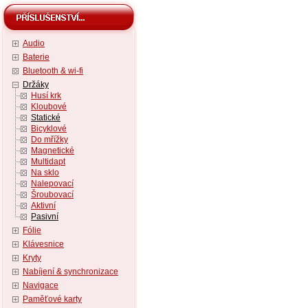
Audio
Baterie
Bluetooth & wi-fi
Držáky
Husí krk
Kloubové
Statické
Bicyklové
Do mřížky
Magnetické
Multidapt
Na sklo
Nalepovací
Šroubovací
Aktivní
Pasivní
Fólie
Klávesnice
Kryty
Nabíjení & synchronizace
Navigace
Paměťové karty