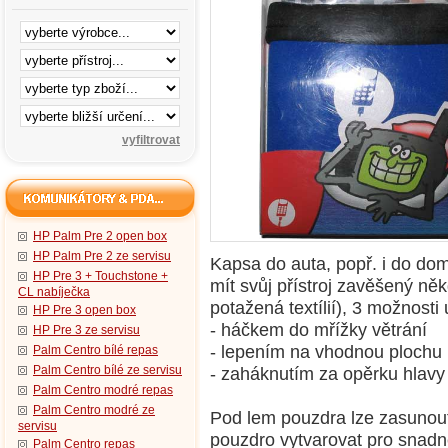
HP Palm Pre 2 open box
HP Palm Pre 2 ze servisu
Kapsa do auta, popř. i do do
HP Pre 3 + Touchstone +
mít svůj přístroj zavěšený ně
CL nabíječka
potažená textílií), 3 možnosti
HP Pre 3 open box
- háčkem do mřížky větrání
HP Pre 3 ze servisu
- lepením na vhodnou plochu
Palm Centro bílé repas
Palm Centro bílé ze servisu
- zaháknutím za opěrku hlavy
Palm Centro modré repas
Palm Centro modré ze
Pod lem pouzdra lze zasunout
servisu
pouzdro vytvarovat pro snadněj
Palm Centro repas