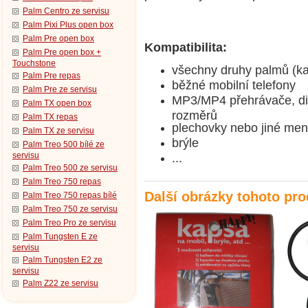
Palm Centro ze servisu
Palm Pixi Plus open box
Palm Pre open box
Kompatibilita:
Palm Pre open box +
Touchstone
všechny druhy palmů (ka
Palm Pre repas
běžné mobilní telefony
Palm Pre ze servisu
MP3/MP4 přehrávače, dig
Palm TX open box
rozměrů
Palm TX repas
plechovky nebo jiné me
Palm TX ze servisu
brýle
Palm Treo 500 bílé ze
servisu
...
Palm Treo 500 ze servisu
Palm Treo 750 repas
Další obrázky tohoto pr
Palm Treo 750 repas bílé
Palm Treo 750 ze servisu
Palm Treo Pro ze servisu
Palm Tungsten E ze
servisu
Palm Tungsten E2 ze
servisu
Palm Z22 ze servisu