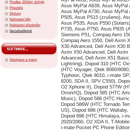
Poutka, šňůrky, úchyty
Pouzdra
Stylusy
Náhradní díly
Reklamní předměty
Nezařaditelné
Navigace a mapy