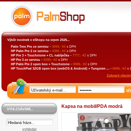
Výběr novinek v eShopu na srpen 2026...
Palm Treo Pro ze servisu
–
3949,- Kč
s DPH
HP Palm Pre 2 ze servisu
–
4399,- Kč
s DPH
HP Pre 3 + Touchstone + CL nabíječka
–
7777,- Kč
s DPH
HP Pre 3 ze servisu
–
5299,- Kč
s DPH
HP Palm Pre 2 open box + Touchstone
–
5999,- Kč
s DPH
HP TouchPad 32GB open box (webOS & Android) + Tungsten ...
–
6699,- Kč
s 
Zobrazit všechn
při
Kapsa na mobil/PDA modrá
vyhledat