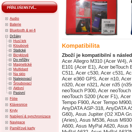
Audio
Baterie
Bluetooth & wi-fi
Držáky
Husí krk
Kompatibilita
Kloubové
Statické
Zboží je kompatibilní s násled
Bicyklové
Do mřížky
Acer Allegro M310 (Acer W4), Acer beTouch E100 (Acer C1), Acer beTouch E101 (Acer E1), Acer beTouch E200 (Acer L1), Acer c500, Acer c510, Acer C511, Acer c530, Acer c531, Acer DX650, Acer e300, Acer e305, Acer e310, Acer e360 GPS, Acer n10, Acer n20, Acer n30, Acer n300, Acer n311, Acer n320, Acer n321, Acer n35 (n35se), Acer n50, Acer n50 Premium, Acer neoTouch P300, Acer neoTouch P400, Acer neoTouch P400 B, Acer neoTouch S200 (Acer F1), Acer s50, Acer s60, Acer Tempo DX900, Acer Tempo F900, Acer Tempo M900, Acer Tempo X960, Alcatel OT-S988W, AnyDATA ASP-318, AnyDATA ASP-518, Asus Calf (Garmin-Asus nuvifone G60), Asus Jupiter (O2 XDA Graphite), Asus Lamborghini ZX1, Asus M530w (Aries), Asus M536, Asus M930, Asus Mars II (O2 XDA Zinc), Asus MyPal A600, Asus MyPal A620, Asus MyPal A620BT, Asus MyPal A626, Asus MyPal A632, Asus MyPal A632N, Asus MyPal A636, Asus MyPal A636N, Asus MyPal A639, Asus MyPal A686, Asus MyPal A696, Asus MyPal A716, Asus MyPal A730, Asus MyPal A730w, Asus P320 (Galaxy Mini), Asus P505, Asus P515 (zrušeno), Asus P525, Asus P526 (Pegasus), Asus P527, Asus P535, Asus P550 (Solaris), Asus P552w, Asus P560, Asus P565, Asus P735, Asus P750, Asus P835 (Asus Galaxy 7), BenQ E72, BenQ P50, BenQ Siemens P51, Compaq Aero 1500, Compaq Aero 1520, Compaq Aero 1530, Compaq Aero 1550, Dell Axim X3 Advanced, Dell Axim X3 Basic, Dell Axim X30 Advanced, Dell Axim X30 Basic, Dell Axim X30i, Dell Axim X3i, Dell Axim X50 Advanced, Dell Axim X50 Basic, Dell Axim X50v, Dell Axim X51 Advanced, Dell Axim X51 Basic, Dell Axim X51v, Dell Venue Pro (Dell Lightning), Dopod 310 (HTC Oxygen), Dopod 515 (HTC Canary), Dopod 535 (HTC Voyager, Qtek 8060/8080, i-mate SP2, O2 Xphone), Dopod 565 (HTC Typhoon, Qtek 8010, i-mate SP3), Dopod 566 (HTC Hurricane/Robbie, Qtek 8200, SDA II, SPV C550), Dopod 575 (HTC Feeler, Qtek 8020, i-mate SP3i, O2 Xphone II), Dopod 577W (HTC Tornado Noble, i-mate SP5, O2 XDA Orion/IQ), Dopod 585 (HTC Amadeus, O2 Xphone IIm, T-Mobile SDA Music), Dopod 586 (HTC Hurricane/Robbie, Qtek 8200, SDA II, SPV C550), Dopod 586W (HTC Tornado Tempo, Qtek 8300, i-mate SP5m, T-Mobile SDA US), Dopod 686 (HTC Wallaby, Qtek 1010/1020, T-Mobile MDA, O2 XDA), Dopod 696 (HTC Himalaya, i-mate Pocket PC Phone Edition, Qtek 2020/2060, O2 XDA II, T-Mobile MDA II, Orang, Dopod 696i (HTC Himalaya, i-mate Pocket PC Phone Edition, Qtek 2020/2060, O2 XDA II, T-Mobile MDA II, Oran, Dopod 699 (HTC Alpine, Qtek 2020i, i-mate PDA2 Pocket PC, O2 XDA IIi), Dopod 700 (HTC Blue Angel, T-Mobile MDA III, Qtek 9090, i-mate PDA2k, O2 XDA III, XDA IIs), Dopod 710/StrTrk S300 (HTC StarTrek 160, Qtek 8500), Dopod 818 (HTC Magician, Qtek S100/S110, O2 XDA II mini/mini Black, MDA Compact, i-mate New JAM/JAM Limit, Dopod 818 Pro (HTC Prophet, i-mate JAMin, Qtek S200, O2 XDA Neo), Dopod 828+ (HTC Magician Refresh), Dopod 830 (HTC Prophet, Qtek S200, i-mate JAMin, O2 XDA Neo), Dopod 838 (HTC Wizard 110, Qtek A9100), Dopod 838 Pro (HTC Hermes 100, O2 XDA Trion), Dopod C500 (HTC Vox), Dopod C720W (HTC Excalibur 100, XDA Cosmo), Dopod C800 (HTC Herald 100, O2 XDA Terra), Dopod C858 (HTC Herald 100, O2 XDA Terra), Dopod CHT 9000 (HTC Hermes 200), Dopod CHT 9100 (HTC Trinity 100), Dopod CHT 9110 (HTC Trinity 100), Dopod D600 (HTC Gene 100/P3400), Dopod D802 (HTC Love), Dopod D810 (HTC Trinity 100, Dopod CHT 9100, Qtek P3600), Dopod D818c (HTC Wave), Dopod E616 (HTC Panda), Dopod M700 (HTC Love), Dopod P100 (HTC Galaxy 100, Qtek G100, i-mate PDA-N), Dopod P800 (HTC Artemis 110), Dopod P800W (HTC Artemis 100, Qtek G200, MDA Compact III, Orange SPV M650), Dopod P860 (HTC Touch Cruise/Polaris 100), Dopod S1 (HTC Elfin 100), Dopod S1 - Enhanced Version (HTC Elfin 100), Dopod S900c, Dopod T5399 (HTC Twin 10000), Dopod T5588 (HTC HengShan), Dopod T8388 (HTC Qilin), Dopod Touch Cruise T4288 (HTC Iolite), Dopod Touch Diamond 2 (HTC Topaz), Dopod Touch T3238 (HTC Jade 100/Touch 3G), Dopod Touch Viva T2222 (HTC Opal 100), E-TEN Glofiish DX900, E-TEN Glofiish M700, E-TEN Glofiish M750, E-TEN Glofiish M800, E-TEN Glofiish M810, E-TEN Glofiish V900, E-TEN Glofiish X500, E-TEN Glofiish X500+, E-TEN Glofiish X600, E-TEN Glofiish X610, E-TEN Glofiish X650, E-TEN Glofiish X800, E-TEN Glofiish X900, E-TEN InfoTouc
Magnetické
Multidapt
Na sklo
Nalepovací
Šroubovací
Aktivní
Pasivní
Fólie
Klávesnice
Kryty
Nabíjení & synchronizace
Navigace
Paměťové karty