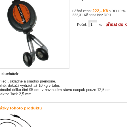
222,- Kč
Běžná cena:
s DPH 0 %
222,31 Kč cena bez DPH
přidat do 
Počet:
ks
i sluchátek
:
íjecí, skladné a snadno přenosné.
lné, dokáží vydržet až 10 kg v tahu.
imální délka činí 95 cm, v navinutém stavu naopak pouze 12,5 cm.
ektor Jack 2,5 mm.
rázky tohoto produktu