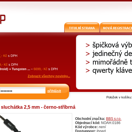
,- Kč
s DPH
,- Kč
s DPH
id) + Tungsten ...
–
6699,- Kč
s DPH
Zobrazit všechny novinky...
přihlásit
Položek v košíku
 sluchátka 2,5 mm - černo-stříbrná
Obchodní značka:
BBS s.r.o.
Objednací kód:
NOAH.0186
Kód výrobce:
není
Dostupnost:
ihned