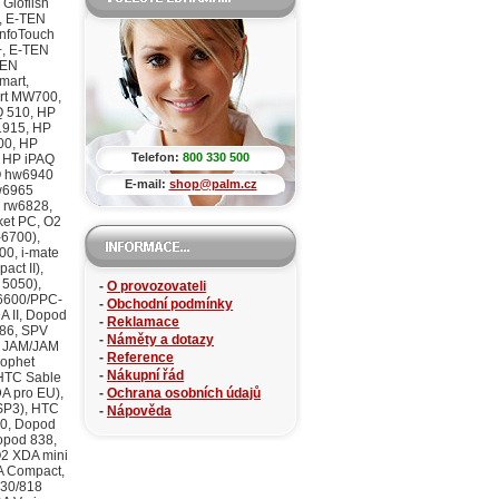
Telefon:
800 330 500
E-mail:
shop@palm.cz
-
O provozovateli
-
Obchodní podmínky
-
Reklamace
-
Náměty a dotazy
-
Reference
-
Nákupní řád
-
Ochrana osobních údajů
-
Nápověda