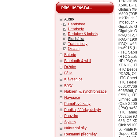
Audio
Handsfree
Headsety
Redukce & kabely
Sluchátka
Transmitery
Ostatní
Baterie
Bluetooth & wi-fi
Držáky
Fólie
Klávesnice
Kryty
Nabíjení & synchronizace
Navigace
Paměťové karty
Poutka, šňůrky, úchyty
Pouzdra
Stylusy
Náhradní díly
Reklamní předměty