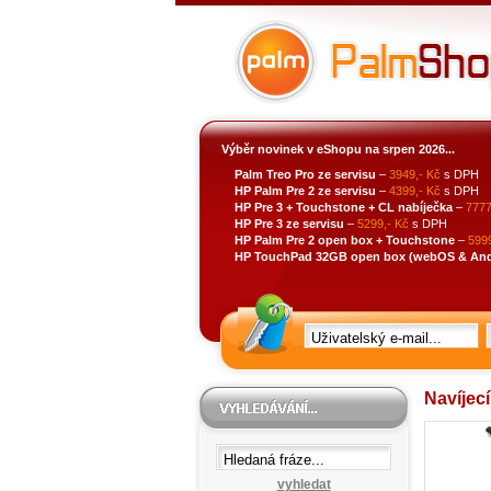
Výběr novinek v eShopu na srpen 2026...
Palm Treo Pro ze servisu
–
3949,- Kč
s DPH
HP Palm Pre 2 ze servisu
–
4399,- Kč
s DPH
HP Pre 3 + Touchstone + CL nabíječka
–
7777
HP Pre 3 ze servisu
–
5299,- Kč
s DPH
HP Palm Pre 2 open box + Touchstone
–
5999
HP TouchPad 32GB open box (webOS & Andro
Navíjecí
vyhledat