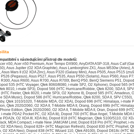
ilita
mpatibilní s následujícími přístroji dle modelů:
tek 2020/2060, O2 XDA II, T-Mobile MDA II, Oran, Dopod 699 (HTC Alpine, Qtek 2020i, i-mate PDA2 Pocket PC, O2 XDA IIi), Dopod 700 (HTC Blue Angel, T-Mobile MDA III, Qtek 9090, i-mate PDA2k, O2 XDA III, XDA IIs), Dopod 818 (HTC Magician, Qtek S100/S110, O2 XDA II mini/mini Black, MDA Compact, i-mate New JAM/JAM Limit, Dopod 818 Pro (HTC Prophet, i-mate JAMin, Qtek S200, O2 XDA Neo), Dopod 828+ (HTC Magician Refresh), Dopod 830 (HTC Prophet, Qtek S200, i-mate JAMin, O2 XDA Neo), Dopod 838 (HTC Wizard 110, Qtek A9100), Dopod D818c (HTC Wave), E-TEN Glofiish DX900, E-TEN Glofiish M700, E-TEN Glofiish M800, E-TEN Glofiish V900, E-TEN Glofiish X500, E-TEN Glofiish X500+, E-TEN Glofiish X600, E-TEN Glofiish X610, E-TEN Glofiish X650, E-TEN Glofiish X800, E-TEN Glofiish X900, E-TEN InfoTouch G500, E-TEN InfoTouch G500+, E-TEN InfoTouch M500 (TORQ P100), E-TEN InfoTouch M550, E-TEN InfoTouch M600, E-TEN InfoTouch M600+, E-TEN InfoTouch P300, E-TEN InfoTouch P300B, E-TEN InfoTouch P600, E-TEN InfoTouch P603, E-TEN InfoTouch P610, E-TEN InfoTouch P700, Garmin-Asus nuvifone G60 (Asus Calf), Gigabyte g-Smart, Gigabyte GSmart MS800, Gigabyte GSmart MS802, Gigabyte GSmart MS820, Gigabyte GSmart MW700, Gigabyte GSmart MW702, Handspring Treo 600, Handspring Treo 610, HP iPAQ 500, HP iPAQ 510, HP iPAQ 512, HP iPAQ 514, HP iPAQ 518, HP iPAQ Data Messenger, HP iPAQ h1910, HP iPAQ h1915, HP iPAQ h1930, HP iPAQ h1935, HP iPAQ h1937, HP iPAQ h1940, HP iPAQ h1945, HP iPAQ h2200, HP iPAQ hw6510 (HTC Beetles), HP iPAQ hw6515 (HTC Beetles), HP iPAQ hw6910 (HTC Sable), HP iPAQ hw6915 (HTC Sable), HP iPAQ hw6920 (HTC Sable), HP iPAQ hw6925 (HTC Sable), HP iPAQ hw6940 (HTC Sable), HP iPAQ hw6945 (HTC Sable), HP iPAQ hw6950, HP iPAQ hw6960, HP iPAQ hw6965 (HTC Sable), HP iPAQ rw6100, HP iPAQ rw6812, HP iPAQ rw6815, HP iPAQ rw6818, HP iPAQ rw6828, HP iPAQ Voice Messenger (HP Silver), HTC Alpine (Qtek 2020i, Dopod 699, i-mate PDA2 Pocket PC, O2 XDA IIi), HTC Amadeus (Dopod 585, O2 Xphone IIm, T-Mobile SDA Music), HTC Apache (PPC-6700), HTC Beetles (HP iPAQ hw6510/6515), HTC Blue Angel (T-Mobile MDA III, Qtek 9090, Dopod 700, i-mate PDA2k, O2 XDA III/XDA IIs), HTC Canary (Dopod 515, Orange SPV), HTC Charmer (MDA Compact II), HTC Cheetah (Palm Treo 750/750v), HTC Douton (i-mate SP4m), HTC Falcon (Audiovox PPC 5050), HTC Feeler (Qtek 8020, Dopod 575, i-mate SP3i, O2 Xphone II), HTC Harrier (Audiovox PPC-6600/PPC-6601/XV6600, i-mate PDA2k EVDO), HTC Himalaya (Qtek 2020/2060, O2 XDA II, T-Mobile MDA II, Dopod 696/696i, Orange SPV M1000), HTC Hurricane (HTC Robbie, Qtek 8200, SDA II, Dopod 566/586, SPV C550), HTC Magician (Qtek S100/S110, O2 XDA II mini/mini Black, MDA Compact, i-mate New JAM/JAM Limited Edition, HTC Magician Refresh (Krome Spy, Dopod 828+), HTC Monet (S320), HTC Prophet (Qtek S200, Dopod 830/818 Pro, i-mate JAMin, O2 XDA Neo), HTC Robbie (T-Mobile SDA II), HTC Sable (iPAQ hw6910/hw6915/hw6920/hw6925/hw6940/hw6945/hw6965), HTC Sonata (T-Mobile SDA pro EU), HTC Tanager (Qtek 7070, i-mate Smartphone), HTC Typhoon (Qtek 8010, Dopod 565, i-mate SP3), HTC Voyager (Qtek 8060/8080, Dopod 535, i-mate SP2, O2 Xphone), HTC Wallaby (Qtek 1010/1020, Dopod 686, O2 XDA, T-Mobile MDA), HTC Wave (P3000, Dopod D818c), HTC Wizard 110 (P4300, Dopod 838, Qtek A9100), HTC Wizard 200 (T-Mobile MDA US, MDA Vario, Qtek 9100, O2 XDA mini PRO, O2 XDA mini S, i-mate K-JAM), i-mate JAM (HTC Magician, Qtek S100/S110, O2 XDA II mini/mini Black, MDA Compact, Dopod 818), i-mate JAMA, i-mate JAMA 101, i-mate JAMin (HTC Prophet, Qtek S200, Dopod 830/818 Pro, O2 XDA Neo), i-mate JAQ, i-mate JAQ3, i-mate JAQ4, i-mate K-JAM (HTC Wizard 200, MDA Vario, Qtek 9100), i-mate K-JAR (zrušeno), i-mate New JAM/JAM Limited Edition (HTC Magician, Qtek S100/S110, O2 XDA II mini/mini Black, MDA Compact, D, i-mate PDA2 Pocket PC (HTC Alpine, Qtek 2020i, Dopod 699, O2 XDA IIi), i-mate PDA2k (HTC Blue Angel, T-Mobile MDA III, Qtek 9090, Dopod 700, O2 XDA III, XDA IIs), i-mate PDA2k EVDO (HTC Harrier, Audiovox PPC-6600/PPC-6601/XV6600), i-mate Pocket PC Phone Edition (HTC Himalaya, Qtek 2020/2060, Dopod 696/696i), i-mate Smartphone (HTC Tanager, Qtek 7070), i-mate SP2 (HTC Voyager, Qtek 8060/8080, Dopod 535, O2 Xphone), i-mate SP3 (HTC Typhoon, Qtek 8010, Dopod 565), i-mate SP3i (HTC Feeler, Qtek 8020, Dopod 575, O2 Xphone II), i-mate SP4m (HTC Douton), i-mate Ultimate 8502, i-mate Ultimate 9502, Kyocera 7135, MiTAC Mio 168 Digi-Walker, MiTAC Mio 168plus Digi-Walker, MiTAC Mio 168RS Digi-Walker, MiTAC Mio 336 Digi-Walker, MiTAC Mio 336BT Digi-Walker, MiTAC Mio 338 Digi-Walker, MiTAC Mio 338 Plus Digi-Walker, MiTAC Mio 339 Digi-Walker, MiTAC Mio 558 Digi-Walker, MiTAC Mio 8380 Digi-Walker, MiTAC Mio 8390 Digi-Walker, MiTAC Mio 8870 Digi-Walker, MiTAC Mio A201 Digi-Walker, MiTAC Mio A501 Digi-Walker, MiTAC Mio A502 Digi-Walker, MiTAC Mio A700 Digi-Walker, MiTAC Mio A701 Digi-Walker, MiTAC Mio A702 Digi-Walker, MiTAC Mio C320, MiTAC Mio C323, MiTAC Mio C325, MiTAC Mio C520, MiTAC Mio C520t, MiTAC Mio C523 V2, MiTAC Mio C620, MiTAC Mio C620T, MiTAC Mio C720, MiTAC Mio Leap G50 (LoveBird), MiTAC Mio Leap K1, MiTAC Mio Moov 300, MiTAC Mio Moov 301, MiTAC Mio Moov 310, MiTAC Mio Moov 330, MiTAC Mio Moov 330 Europe, MiTAC Mio Moov 350, MiTAC Mio Moov 360, MiTAC Mio Moov 370 Europe, MiTAC Mio Moov 380, MiTAC Mio Moov V700, MiTAC Mio P350 Digi-Walker, MiTAC Mio P360 DigiWalker, MiTAC Mio P550 Digi-Walker, MiTAC Mio P550m Digi-Walker, MiTAC Mio P560 DigiWalker, MiTAC Mio Spirit V735 TV, Motorola ES400, Motorola i920, Motorola i930, Motorola MC35, Motorola MC5574, Motorola MC5590, Motorola MC75 (Symbol MC75), Motorola MOTO Q Music 9m (Motorola Nelson), Motorola MOTO Q11, Motorola MOTO Q8 (zrušeno), Motorola MOTO Q9 Napoleon, Motorola MOTO Q9c, Motorola MOTO Q9h (Q9h), Motorola MOTO Q9h Global, Motorola MPx100, Motorola MPx200, Motorola MPx220, Motorola Q, Navigon PNA Transonic 4000, O2 XDA (HTC Wallaby, Qtek 1010/1020, Dopod 686, T-Mobile MDA), O2 XDA Atom, O2 XDA Atom Exec, O2 XDA Atom Life (Quanta Apollo), O2 XDA Atom Pure, O2 XDA Comet, O2 XDA Flame, O2 XDA Graphite (Asus Jupiter), O2 XDA II (HTC Himalaya, T-Mobile MDA II, Qtek 2020/2060, Dopod 696/696i, Orange SPV M1000), O2 XDA II mini (HTC Magician, Qtek S100/S110, MDA Compact, i-mate New JAM/JAM Limited Edition), O2 XDA II mini Black (HTC Magician, Qtek S100/S110, MDA Compact, i-mate New JAM/JAM Limited Edition, Do, O2 XDA IIi (HTC Alpine, Qtek 2020i, Dopod 699, i-mate PDA2 Pocket PC), O2 XDA III (XDA IIs, HTC Blue Angel, T-Mobile MDA III, Qtek 9090, Dopod 700, i-mate PDA2k), O2 XDA Mini PRO (HTC Wizard 200, T-Mobile MDA US, MDA Vario, Qtek 9100, O2 XDA mini S, i-mate K-JAM), O2 XDA mini S (HTC Wizard 200, T-Mobile MDA US, MDA Vario, Qtek 9100, O2 XDA mini PRO, i-mate K-JAM), O2 XDA Neo (HTC Prophet, Qtek S200, Dopod 830/818 Pro, i-mate JAMin), O2 XDA Zinc (Asus Mars II), O2 Xphone (HTC Voyager, Qtek 8060/8080, Dopod 535, i-mate SP2), O2 Xphone II (HTC Feeler, Qtek 8020, Dopod 575, i-mate SP3i), O2 Xphone IIm (HTC Amadeus, Dopod 585, T-Mobile SDA Music), Palm Centro (Treo 690), Palm Treo 500 (Otto), Palm Treo 500v (Otto), Palm Treo 650, Palm Treo 680 (Lowrider), Palm Treo 700p, Palm Treo 700w, Palm Treo 700wx, Palm Treo 750 (HTC Cheetah), Palm Treo 750v (HTC Cheetah), Palm Treo 755p, Palm Tungsten C, Palm Tungsten W, Qtek 1010 (HTC Wallaby, T-Mobile MDA, Dopod 686, O2 XDA), Qtek 1020 (HTC Wallaby, T-Mobile MDA, Dopod 686, O2 XDA), Qtek 2020 (Qtek 2060, HTC Himalaya, i-mate Pocket PC Phone Edition, Dopod 696/696i, O2 XDA II, T-Mobile M, Qtek 2020i (HTC Alpine, Dopod 699, i-mate PDA2 Pocket PC, O2 XDA IIi), Qtek 2060 (Qtek 2020, HTC Himalaya, i-mate Pocket PC Phone Edition, Dopod 696/696i, O2 XDA II, T-Mobile M, Qtek 7070 (HTC Tanager, i-mate Smartphone), Qtek 8010 (HTC Typhoon, Dopod 565, i-mate SP3), Qtek 8020 (HTC Feeler, Dopod 575, i-mate SP3i, O2 Xphone II), Qtek 8060 (Qtek 8080, HTC Voyager, Dopod 535, i-mate SP2, O2 Xphone), Qtek 8080 (Qtek 8060, HTC Voyager