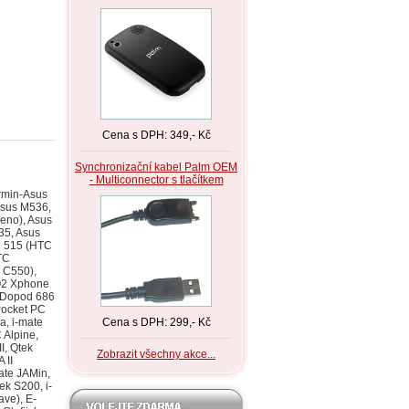
Cena s DPH: 349,- Kč
Synchronizační kabel Palm OEM
- Multiconnector s tlačítkem
, i-mate SP2, Dopod 535, O2 Xphone), Qtek 8200 (HTC Hurricane, SDA II, Dopod 566/586, SPV C550), Qtek 9090 (HTC Blue Angel, T-Mobile MDA III, Dopod 700, i-mate PDA2k, O2 XDA III, XDA IIs), Qtek 9100 (HTC Wizard 200, T-Mobile MDA US, MDA Vario, i-mate K-JAM), Qtek A9100 (HTC Wizard 110/P4300, Dopod 838), Qtek S100 (HTC Magician, O2 XDA II mini/mini Black, MDA Compact, i-mate New JAM/JAM Limited Edition, Dopo, Qtek S110 (HTC Magician, O2 XDA II mini/mini Black, MDA Compact, i-mate New JAM/JAM Limited Edition, Dopo, Qtek S200 (HTC Prophet, Dopod 830/818 Pro, i-mate JAMin, O2 XDA Neo), Samsung SCH-i600 (SP-i600), Samsung SCH-i730, Samsung SCH-i830/IP-830w, Samsung SCH-M600, Samsung SGH-i300, Samsung SGH-i300x, Samsung SGH-i310, Samsung SGH-i320, Samsung SGH-i320n, Samsung SP-i600 (SCH-i600), Samsung SPH-i500, Samsung SPH-i700, Sony Clié PEG-N600C, Sony Clié PEG-N710C, Sony Clié PEG-N750, Sony Clié PEG-N750C, Sony Clié
Cena s DPH: 299,- Kč
Zobrazit všechny akce...