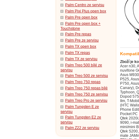
Palm Centro ze servisu
Palm Pixi Plus open box
Palm Pre open box
Palm Pre open box +
Touchstone
Palm Pre repas
Palm Pre ze servisu
Palm TX open box
Palm TX repas
Kompatib
Palm TX ze servisu
Zboží je ko
Palm Treo 500 bílé ze
Acer n30, Acer n50, Acer n50 Premium, Acer Tempo DX900, AnyDATA ASP-318, Asus Calf (Garmin-Asus nuvifone G60), Asus Jupiter (O2 XDA Graphite), Asus Lamborghini ZX1, Asus M530w (Aries), Asus M536, Asus M930, Asus Mars II (O2 XDA Zinc), Asus P320 (Galaxy Mini), Asus P505, Asus P515 (zrušeno), Asus P525, Asus P526 (Pegasus), Asus P527, Asus P535, Asus P550 (Solaris), Asus P560, Asus P735, Asus P750, Asus R300, Asus R600, Asus R700, Asus R700t, BenQ P50, BenQ Siemens P51, Dopod 515 (HTC Canary), Dopod 535 (HTC Voyager, Qtek 8060/8080, i-mate SP2, O2 Xphone), Dopod 565 (HTC Typhoon, Qtek 8010, i-mate SP3), Dopod 566 (HTC Hurricane/Robbie, Qtek 8200, SDA II, SPV C550), Dopod 575 (HTC Feeler, Qtek 8020, i-mate SP3i, O2 Xphone II), Dopod 585 (HTC Amadeus, O2 Xphone IIm, T-Mobile SDA Music), Dopod 586 (HTC Hurricane/Robbie, Qtek 8200, SDA II, SPV C550), Dopod 686 (HTC Wallaby, Qtek 1010/1020, T-Mobile MDA, O2 XDA), Dopod 696 (HTC Himalaya, i-mate Pocket PC Phone Edition, Qtek 2020/2060, O2 XDA II, T-Mobile MDA II, Orang, Dopod 696i (HTC Himalaya, i-mate Pocket PC Phone Edition, Q
servisu
Palm Treo 500 ze servisu
Palm Treo 750 repas
Palm Treo 750 repas bílé
Palm Treo 750 ze servisu
Palm Treo Pro ze servisu
Palm Tungsten E ze
servisu
Palm Tungsten E2 ze
servisu
Palm Z22 ze servisu