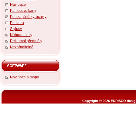
Navigace
Paměťové karty
Poutka, šňůrky, úchyty
Pouzdra
Stylusy
Náhradní díly
Reklamní předměty
Nezařaditelné
Navigace a mapy
Copyright © 2026
EURISCO design