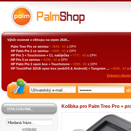
Výběr novinek v eShopu na srpen 2026...
Palm Treo Pro ze servisu
–
3949,- Kč
s DPH
HP Palm Pre 2 ze servisu
–
4399,- Kč
s DPH
HP Pre 3 + Touchstone + CL nabíječka
–
7777,- Kč
s DPH
HP Pre 3 ze servisu
–
5299,- Kč
s DPH
HP Palm Pre 2 open box + Touchstone
–
5999,- Kč
s DPH
HP TouchPad 32GB open box (webOS & Android) + Tungsten ...
–
6699,- Kč
s 
Zobrazit všechn
při
Kolíbka pro Palm Treo Pro + pro
vyhledat