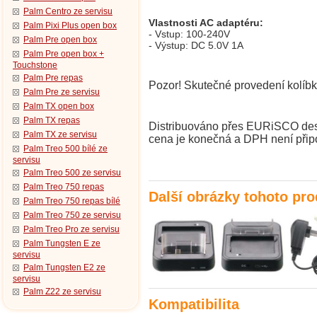
Palm Centro ze servisu
Vlastnosti AC adaptéru:
Palm Pixi Plus open box
- Vstup: 100-240V
Palm Pre open box
- Výstup: DC 5.0V 1A
Palm Pre open box +
Touchstone
Palm Pre repas
Pozor! Skutečné provedení kolíbky
Palm Pre ze servisu
Palm TX open box
Palm TX repas
Distribuováno přes EURiSCO desig
Palm TX ze servisu
cena je konečná a DPH není přip
Palm Treo 500 bílé ze
servisu
Palm Treo 500 ze servisu
Palm Treo 750 repas
Další obrázky tohoto pr
Palm Treo 750 repas bílé
Palm Treo 750 ze servisu
Palm Treo Pro ze servisu
Palm Tungsten E ze
servisu
Palm Tungsten E2 ze
servisu
Palm Z22 ze servisu
Kompatibilita