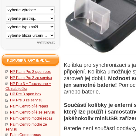
Kolíbka pro synchronizaci s 
připojení. Kolíbka umožňuje 
HP Palm Pre 2 open box
zároveň jej dobíjí.
M
ožnost s
HP Palm Pre 2 ze servisu
HP Pre 3 + Touchstone +
jen samotné baterie!
Pomocí 
CL nabíječka
a/nebo baterie.
HP Pre 3 open box
HP Pre 3 ze servisu
Součástí kolíbky je externí
Palm Centro bílé repas
který lze
použít i
samostatně
Palm Centro bílé ze servisu
jakéhokoliv miniUSB zařízen
Palm Centro modré repas
Palm Centro modré ze
Baterie není součástí dodávky 
servisu
Palm Centro repas