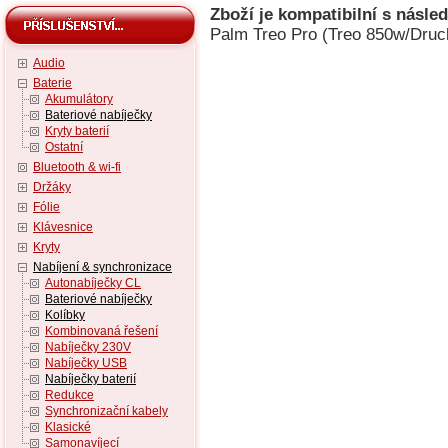
Zboží je kompatibilní s násled
Palm Treo Pro (Treo 850w/Druc
Audio
Baterie
Akumulátory
Bateriové nabíječky
Kryty baterií
Ostatní
Bluetooth & wi-fi
Držáky
Fólie
Klávesnice
Kryty
Nabíjení & synchronizace
Autonabíječky CL
Bateriové nabíječky
Kolíbky
Kombinovaná řešení
Nabíječky 230V
Nabíječky USB
Nabíječky baterií
Redukce
Synchronizační kabely
Klasické
Samonavíjecí