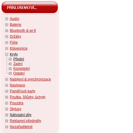
Audio
Baterie
Bluetooth & wi-fi
Držáky
Fólie
Klávesnice
Kryty
Přední
Zadní
Kompletní
Ostatní
Nabíjení & synchronizace
Navigace
Paměťové karty
Poutka, šňůrky, úchyty
Pouzdra
Stylusy
Náhradní díly
Reklamní předměty
Nezařaditelné