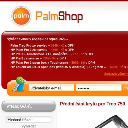
Výběr novinek v eShopu na srpen 2026...
Palm Treo Pro ze servisu
–
3949,- Kč
s DPH
HP Palm Pre 2 ze servisu
–
4399,- Kč
s DPH
HP Pre 3 + Touchstone + CL nabíječka
–
7777,- Kč
s DPH
HP Pre 3 ze servisu
–
5299,- Kč
s DPH
HP Palm Pre 2 open box + Touchstone
–
5999,- Kč
s DPH
HP TouchPad 32GB open box (webOS & Android) + Tungsten ...
–
6699,- Kč
s 
Zobrazit všechn
při
Přední část krytu pro Treo 750
vyhledat