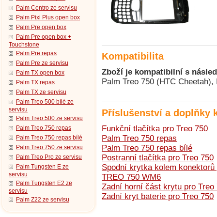
Palm Centro ze servisu
Palm Pixi Plus open box
Palm Pre open box
Palm Pre open box +
Touchstone
Palm Pre repas
Kompatibilita
Palm Pre ze servisu
Zboží je kompatibilní s násled
Palm TX open box
Palm Treo 750 (HTC Cheetah),
Palm TX repas
Palm TX ze servisu
Palm Treo 500 bílé ze
servisu
Příslušenství a doplňky 
Palm Treo 500 ze servisu
Funkční tlačítka pro Treo 750
Palm Treo 750 repas
Palm Treo 750 repas
Palm Treo 750 repas bílé
Palm Treo 750 repas bílé
Palm Treo 750 ze servisu
Postranní tlačítka pro Treo 750
Palm Treo Pro ze servisu
Spodní krytka kolem konektorů 
Palm Tungsten E ze
servisu
TREO 750 WM6
Palm Tungsten E2 ze
Zadní horní část krytu pro Treo
servisu
Zadní kryt baterie pro Treo 750
Palm Z22 ze servisu