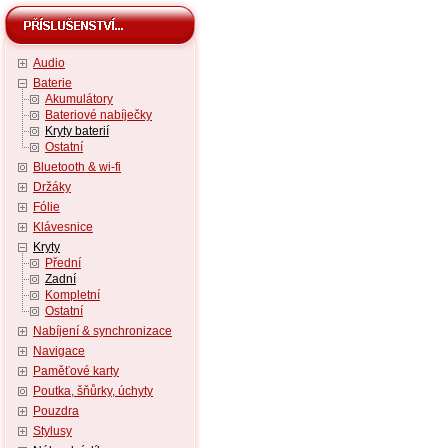
Audio
Baterie
Akumulátory
Bateriové nabíječky
Kryty baterií
Ostatní
Bluetooth & wi-fi
Držáky
Fólie
Klávesnice
Kryty
Přední
Zadní
Kompletní
Ostatní
Nabíjení & synchronizace
Navigace
Paměťové karty
Poutka, šňůrky, úchyty
Pouzdra
Stylusy