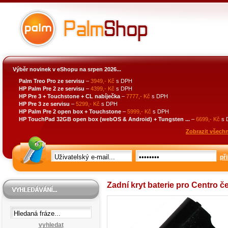
Výběr novinek v eShopu na srpen 2026...
Palm Treo Pro ze servisu
–
3949,- Kč
s DPH
HP Palm Pre 2 ze servisu
–
4399,- Kč
s DPH
HP Pre 3 + Touchstone + CL nabíječka
–
7777,- Kč
s DPH
HP Pre 3 ze servisu
–
5299,- Kč
s DPH
HP Palm Pre 2 open box + Touchstone
–
5999,- Kč
s DPH
HP TouchPad 32GB open box (webOS & Android) + Tungsten ...
–
6699,- Kč
s 
Zobrazit všechn
při
Zadní kryt baterie pro Centro č
vyhledat