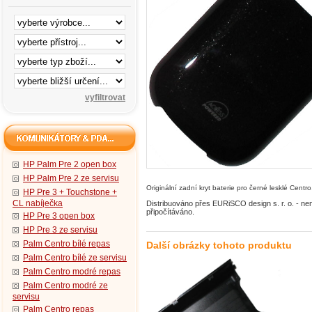
HP Palm Pre 2 open box
HP Palm Pre 2 ze servisu
Originální zadní kryt baterie pro černé lesklé Centro
HP Pre 3 + Touchstone +
CL nabíječka
Distribuováno přes EURiSCO design s. r. o. - n
připočítáváno.
HP Pre 3 open box
HP Pre 3 ze servisu
Palm Centro bílé repas
Další obrázky tohoto produktu
Palm Centro bílé ze servisu
Palm Centro modré repas
Palm Centro modré ze
servisu
Palm Centro repas