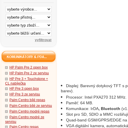
HP Palm Pre 2 open box
HP Palm Pre 2 ze servisu
HP Pre 3 + Touchstone +
CL nabíječka
Displej: Barevný dotykový TFT s p
HP Pre 3 open box
barev).
HP Pre 3 ze servisu
Procesor: Intel PXA270 312 MHz.
Palm Centro bílé repas
Paměť: 64 MB.
Palm Centro bílé ze servisu
Komunikace: IrDA
, Bluetooth
(v1.
Palm Centro modré repas
Slot pro SD, SDIO a MMC rozšiřujíc
Palm Centro modré ze
Quad-band GSM/GPRS/EDGE na 8
servisu
VGA digitální kamera, automatická
Palm Centro repas