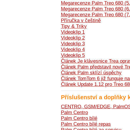
Megarecenze Palm Treo 680 (5.
Megarecenze Palm Treo 680 (6.
Megarecenze Palm Treo 680 (7.
Příručka v češtině
Tipy & Triky
Videoklip 1
Videoklip 2
Videoklip 3
Videoklip 4
Videoklip 5
Článek Je klávesnice Trea opra
Článek Palm představil nové T
Článek Palm sklízí úspěchy
Článek TomTom 6 již funguje na
Článek Update 1.12 pro Treo 6
Příslušenství a doplňky 
CENTRO, GSM/EDGE, PalmOS 5
Palm Centro
Palm Centro bílé
Palm Centro bílé repas
Palm Centro bílé ze servisu