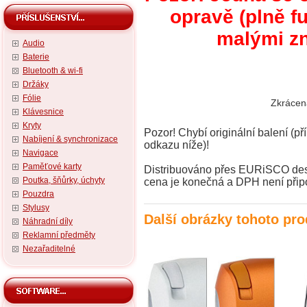
opravě (plně f
malými zn
Audio
Baterie
Bluetooth & wi-fi
Držáky
Fólie
Zkrácen
Klávesnice
Kryty
Pozor! Chybí originální balení (př
Nabíjení & synchronizace
odkazu níže)!
Navigace
Paměťové karty
Distribuováno přes EURiSCO desig
Poutka, šňůrky, úchyty
cena je konečná a DPH není přip
Pouzdra
Stylusy
Další obrázky tohoto pr
Náhradní díly
Reklamní předměty
Nezařaditelné