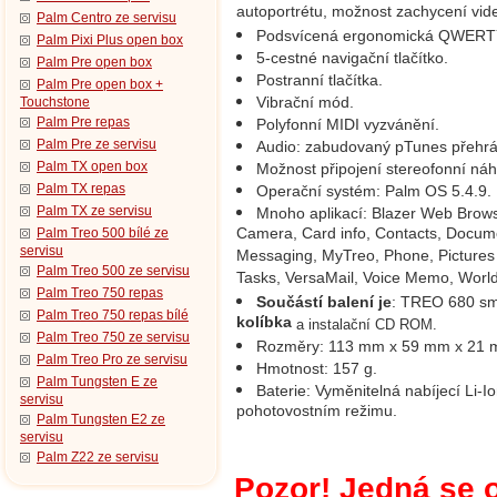
autoportrétu, možnost zachycení vid
Palm Centro ze servisu
Podsvícená ergonomická QWERTY
Palm Pixi Plus open box
5-cestné navigační tlačítko.
Palm Pre open box
Postranní tlačítka.
Palm Pre open box +
Vibrační mód.
Touchstone
Palm Pre repas
Polyfonní MIDI vyzvánění.
Palm Pre ze servisu
Audio: zabudovaný pTunes přehrá
Palm TX open box
Možnost připojení stereofonní náh
Palm TX repas
Operační systém: Palm OS 5.4.9.
Palm TX ze servisu
Mnoho aplikací: Blazer Web Brows
Camera, Card info, Contacts, Docu
Palm Treo 500 bílé ze
servisu
Messaging, MyTreo, Phone, Pictures
Palm Treo 500 ze servisu
Tasks, VersaMail, Voice Memo, World
Palm Treo 750 repas
Součástí balení je
: TREO 680 sma
Palm Treo 750 repas bílé
kolíbka
a instalační CD ROM.
Palm Treo 750 ze servisu
Rozměry: 113 mm x 59 mm x 21 
Palm Treo Pro ze servisu
Hmotnost: 157 g.
Palm Tungsten E ze
Baterie: Vyměnitelná nabíjecí Li-I
servisu
pohotovostním režimu.
Palm Tungsten E2 ze
servisu
Palm Z22 ze servisu
Pozor! Jedná se o 