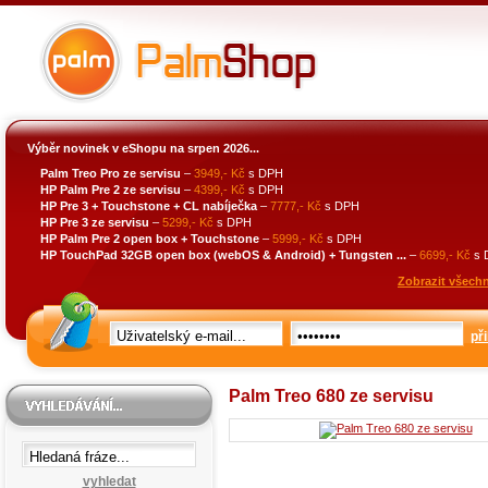
Výběr novinek v eShopu na srpen 2026...
Palm Treo Pro ze servisu
–
3949,- Kč
s DPH
HP Palm Pre 2 ze servisu
–
4399,- Kč
s DPH
HP Pre 3 + Touchstone + CL nabíječka
–
7777,- Kč
s DPH
HP Pre 3 ze servisu
–
5299,- Kč
s DPH
HP Palm Pre 2 open box + Touchstone
–
5999,- Kč
s DPH
HP TouchPad 32GB open box (webOS & Android) + Tungsten ...
–
6699,- Kč
s 
Zobrazit všechn
při
Palm Treo 680 ze servisu
vyhledat