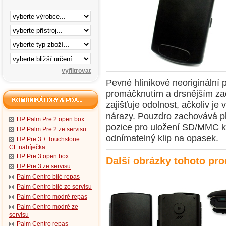
Pevné hliníkové neoriginální
promáčknutím a drsnějším zac
zajišťuje odolnost, ačkoliv je 
nárazy. Pouzdro zachovává pl
HP Palm Pre 2 open box
pozice pro uložení SD/MMC ka
HP Palm Pre 2 ze servisu
odnímatelný klip na opasek.
HP Pre 3 + Touchstone +
CL nabíječka
HP Pre 3 open box
Další obrázky tohoto pr
HP Pre 3 ze servisu
Palm Centro bílé repas
Palm Centro bílé ze servisu
Palm Centro modré repas
Palm Centro modré ze
servisu
Palm Centro repas