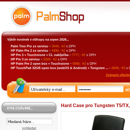
Výběr novinek v eShopu na srpen 2026...
Palm Treo Pro ze servisu
–
3949,- Kč
s DPH
HP Palm Pre 2 ze servisu
–
4399,- Kč
s DPH
HP Pre 3 + Touchstone + CL nabíječka
–
7777,- Kč
s DPH
HP Pre 3 ze servisu
–
5299,- Kč
s DPH
HP Palm Pre 2 open box + Touchstone
–
5999,- Kč
s DPH
HP TouchPad 32GB open box (webOS & Android) + Tungsten ...
–
6699,- Kč
s 
Zobrazit všechn
při
Hard Case pro Tungsten T5/TX, 
vyhledat