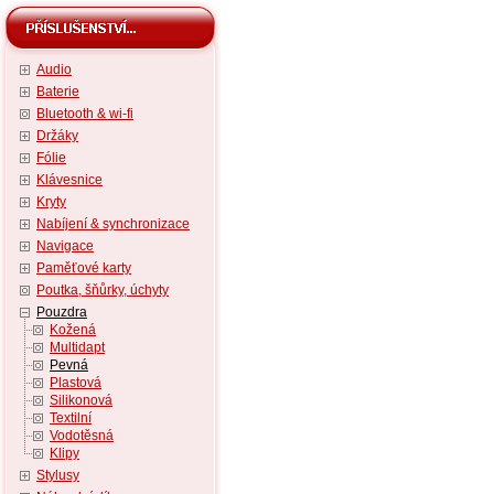
Audio
Baterie
Bluetooth & wi-fi
Držáky
Fólie
Klávesnice
Kryty
Nabíjení & synchronizace
Navigace
Paměťové karty
Poutka, šňůrky, úchyty
Pouzdra
Kožená
Multidapt
Pevná
Plastová
Silikonová
Textilní
Vodotěsná
Klipy
Stylusy