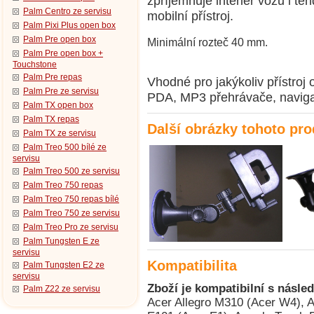
zpříjemňuje interiér vozu i t
Palm Centro ze servisu
mobilní přístroj.
Palm Pixi Plus open box
Palm Pre open box
Minimální rozteč 40 mm.
Palm Pre open box +
Touchstone
Palm Pre repas
Vhodné pro jakýkoliv přístroj
Palm Pre ze servisu
PDA, MP3 přehrávače, navigac
Palm TX open box
Palm TX repas
Další obrázky tohoto pr
Palm TX ze servisu
Palm Treo 500 bílé ze
servisu
Palm Treo 500 ze servisu
Palm Treo 750 repas
Palm Treo 750 repas bílé
Palm Treo 750 ze servisu
Palm Treo Pro ze servisu
Palm Tungsten E ze
servisu
Kompatibilita
Palm Tungsten E2 ze
servisu
Zboží je kompatibilní s násled
Palm Z22 ze servisu
Acer Allegro M310 (Acer W4), Acer beTouch E100 (Acer C1), Acer beTouch E101 (Acer E1), Acer beTouch E200 (Acer L1), Acer c500, Acer c510, Acer C511, Acer c530, Acer c531, Acer DX650, Acer e300, Acer e305, Acer e310, Acer e360 GPS, Acer n10, Acer n20, Acer n20w, Acer n30, Acer n300, Acer n311, Acer n320, Acer n321, Acer n35 (n35se), Acer n50, Acer n50 Premium, Acer neoTouch P300, Acer neoTouch P400, Acer neoTouch P400 B, Acer neoTouch S200 (Acer F1), Acer P600, Acer P610, Acer P630, Acer P660, Acer s50, Acer s60, Acer Tempo DX900, Acer Tempo F900, Acer Tempo M900, Acer Tempo X960, Alcatel OT-S988W, AnyDATA ASP-318, AnyDATA ASP-518, Asus Calf (Garmin-Asus nuvifone G60), Asus Jupiter (O2 XDA Graphite), Asus Lamborghini ZX1, Asus M530w (Aries), Asus M536, Asus M930, Asus Mars II (O2 XDA Zinc), Asus MyPal A600, Asus MyPal A620, Asus MyPal A620BT, Asus MyPal A626, Asus MyPal A632, Asus MyPal A632N, Asus MyPal A636, Asus MyPal A636N, Asus MyPal A639, Asus MyPal A686, Asus MyPal A696, Asus MyPal A716, Asus MyPal A730, Asus MyPal A730w, Asus P320 (Galaxy Mini), Asus P505, Asus P515 (zrušeno), Asus P525, Asus P526 (Pegasus), Asus P527, Asus P535, Asus P550 (Solaris), Asus P552w, Asus P560, Asus P565, Asus P735, Asus P750, Asus P835 (Asus Galaxy 7), Asus R300, Asus R600, Asus R700, Asus R700t, BenQ E72, BenQ P50, BenQ Siemens P51, Compaq Aero 1500, Compaq Aero 1520, Compaq Aero 1530, Compaq Aero 1550, Compaq Aero 2100, Compaq Aero 2110, Compaq Aero 2120, Compaq Aero 2130, Compaq Aero 2150, Compaq Aero 2160, Compaq Aero 2180, Compaq iPAQ h3130, Compaq iPAQ h3135, Compaq iPAQ h3150, Compaq iPAQ h3630, Compaq iPAQ h3635, Compaq iPAQ h3650, Compaq iPAQ h3660, Compaq iPAQ h3670, Compaq iPAQ h3730, Compaq iPAQ h3760, Compaq iPAQ h3765, Compaq iPAQ h3815, Compaq iPAQ h3825, Compaq iPAQ h3830 (HTC Rosella), Compaq iPAQ h3835 (HTC Rosella), Compaq iPAQ h3840 (HTC Rosella), Compaq iPAQ h3845 (HTC Rosella), Compaq iPAQ h3850 (HTC Rosella), Compaq PC Companion C120/120+, Compaq PC Companion C140, Dell Axim X3 Advanced, Dell Axim X3 Basic, Dell Axim X30 Advanced, Dell Axim X30 Basic, Dell Axim X30i, Dell Axim X3i, Dell Axim X5 Advanced, Dell Axim X5 Basic, Dell Axim X50 Advanced, Dell Axim X50 Basic, Dell Axim X50v, Dell Axim X51 Advanced, Dell Axim X51 Basic, Dell Axim X51v, Dell Venue Pro (Dell Lightning), Dopod 310 (HTC Oxygen), Dopod 515 (HTC Canary), Dopod 535 (HTC Voyager, Qtek 8060/8080, i-mate SP2, O2 Xphone), Dopod 565 (HTC Typhoon, Qtek 8010, i-mate SP3), Dopod 566 (HTC Hurricane/Robbie, Qtek 8200, SDA II, SPV C550), Dopod 575 (HTC Feeler, Qtek 8020, i-mate SP3i, O2 Xphone II), Dopod 577W (HTC Tornado Noble, i-mate SP5, O2 XDA Orion/IQ), Dopod 585 (HTC Amadeus, O2 Xphone IIm, T-Mobile SDA Music), Dopod 586 (HTC Hurricane/Robbie, Qtek 8200, SDA II, SPV C550), Dopod 586W (HTC Tornado Tempo, Qtek 8300, i-mate SP5m, T-Mobile SDA US), Dopod 686 (HTC Wallaby, Qtek 1010/1020, T-Mobile MDA, O2 XDA), Dopod 696 (HTC Himalaya, i-mate Pocket PC Phone Edition, Qtek 2020/2060, O2 XDA II, T-Mobile MDA II, Orang, Dopod 696i (HTC Himalaya, i-mate Pocket PC Phone Edition, Qtek 2020/2060, O2 XDA II, T-Mobile MDA II, Oran, Dopod 699 (HTC Alpine, Qtek 2020i, i-mate PDA2 Pocket PC, O2 XDA IIi), Dopod 700 (HTC Blue Angel, T-Mobile MDA III, Qtek 9090, i-mate PDA2k, O2 XDA III, XDA IIs), Dopod 710/StrTrk S300 (HTC StarTrek 160, Qtek 8500), Dopod 818 (HTC Magician, Qtek S100/S110, O2 XDA II mini/mini Black, MDA Compact, i-mate New JAM/JAM Limit, Dopod 818 Pro (HTC Prophet, i-mate JAMin, Qtek S200, O2 XDA Neo), Dopod 828+ (HTC Magician Refresh), Dopod 830 (HTC Prophet, Qtek S200, i-mate JAMin, O2 XDA Neo), Dopod 838 (HTC Wizard 110, Qtek A9100), Dopod 838 Pro (HTC Hermes 100, O2 XDA Trion), Dopod 900 (HTC Universal, Qtek 9000, MDA Pro, XDA Exec, i-mate JASJAR), Dopod C500 (HTC Vox), Dopod C720W (HTC Excalibur 100, XDA Cosmo), Dopod C730 (HTC Cavalier), Dopod C800 (HTC Herald 100, O2 XDA Terra), Dopod C858 (HTC Herald 100, O2 XDA Terra), Dopod CHT 9000 (HTC Hermes 200), Dopod CHT 9100 (HTC Trinity 100), Dopod CHT 9110 (HTC Trinity 100), Dopod D600 (HTC Gene 100/P3400), Dopod D802 (HTC Love), Dopod D810 (HTC Trinity 100, Dopod CHT 9100, Qtek P3600), Dopod D818c (HTC Wave), Dopod E616 (HTC Panda), D