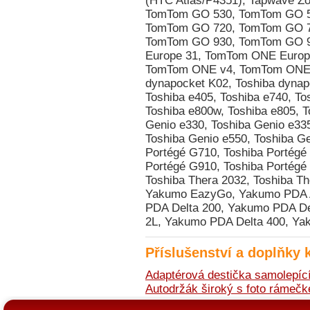
Příslušenství a doplňky 
Adaptérová destička samolepíc
Autodržák široký s foto ráme