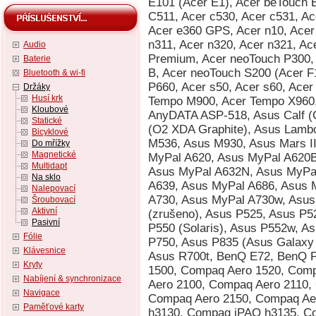
Audio
Baterie
Bluetooth & wi-fi
Držáky
Husí krk
Kloubové
Statické
Bicyklové
Do mřížky
Magnetické
Multidapt
Na sklo
Nalepovací
Šroubovací
Aktivní
Pasivní
Fólie
Klávesnice
Kryty
Nabíjení & synchronizace
Navigace
Paměťové karty