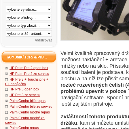
Velmi kvalitně zpracovaný držá
možnost naklánění + aretace 
mřížky nebo na sklo. Přísavka
HP Palm Pre 2 open box
součástí balení je podstava, k
HP Palm Pre 2 ze servisu
plochu a na níž lze přisát sa
HP Pre 3 + Touchstone +
rozteč rozevřených čelistí 
CL nabíječka
HP Pre 3 open box
problémů upevnit v poloze 
HP Pre 3 ze servisu
navigační software. Spodní h
Palm Centro bílé repas
lepší zajištění přístroje.
Palm Centro bílé ze servisu
Palm Centro modré repas
Zvláštností tohoto produktu
Palm Centro modré ze
držáku
, kam si můžete umístit
servisu
Palm Centro repas