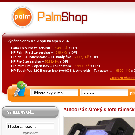
Výběr novinek v eShopu na srpen 2026...
Palm Treo Pro ze servisu
–
3949,- Kč
s DPH
HP Palm Pre 2 ze servisu
–
4399,- Kč
s DPH
HP Pre 3 + Touchstone + CL nabíječka
–
7777,- Kč
s DPH
HP Pre 3 ze servisu
–
5299,- Kč
s DPH
HP Palm Pre 2 open box + Touchstone
–
5999,- Kč
s DPH
HP TouchPad 32GB open box (webOS & Android) + Tungsten ...
–
6699,- Kč
s 
Zobrazit všechn
při
Autodržák široký s foto rámeč
vyhledat