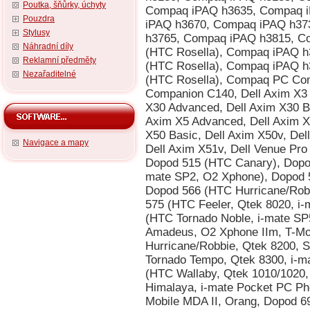
Poutka, šňůrky, úchyty
Pouzdra
Stylusy
Náhradní díly
Reklamní předměty
Nezařaditelné
Navigace a mapy