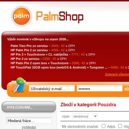
Výběr novinek v eShopu na srpen 2026...
Palm Treo Pro ze servisu
–
3949,- Kč
s DPH
HP Palm Pre 2 ze servisu
–
4399,- Kč
s DPH
HP Pre 3 + Touchstone + CL nabíječka
–
7777,- Kč
s DPH
HP Pre 3 ze servisu
–
5299,- Kč
s DPH
HP Palm Pre 2 open box + Touchstone
–
5999,- Kč
s DPH
HP TouchPad 32GB open box (webOS & Android) + Tungsten ...
–
6699,- Kč
s 
Zobrazit všechn
při
Zboží v kategorii
Pouzdra
výpis:
filtr obchodních značek:
Adpo
Ali
vyhledat