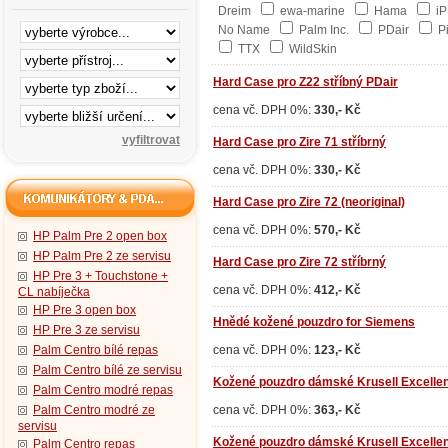
Dreim
ewa-marine
Hama
i
No Name
Palm Inc.
PDair
Pi
TTX
WildSkin
Hard Case pro Z22 stříbný PDair
cena vč. DPH 0%:
330,- Kč
Hard Case pro Zire 71 stříbrný
cena vč. DPH 0%:
330,- Kč
Hard Case pro Zire 72 (neoriginal)
cena vč. DPH 0%:
570,- Kč
HP Palm Pre 2 open box
HP Palm Pre 2 ze servisu
Hard Case pro Zire 72 stříbrný
HP Pre 3 + Touchstone +
cena vč. DPH 0%:
412,- Kč
CL nabíječka
HP Pre 3 open box
Hnědé kožené pouzdro for Siemens
HP Pre 3 ze servisu
Palm Centro bílé repas
cena vč. DPH 0%:
123,- Kč
Palm Centro bílé ze servisu
Kožené pouzdro dámské Krusell Excellen
Palm Centro modré repas
Palm Centro modré ze
cena vč. DPH 0%:
363,- Kč
servisu
Kožené pouzdro dámské Krusell Excellenc
Palm Centro repas