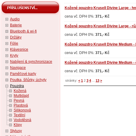
Kožené pouzdro Krusell Divine Large - h
cena vč. DPH 0%:
371,- Kč
Audio
Baterie
Kožené pouzdro Krusell Divine Large - r
Bluetooth & wi-fi
cena vč. DPH 0%:
371,- Kč
Držáky
Fólie
Kožené pouzdro Krusell Divine Medium - 
Klávesnice
cena vč. DPH 0%:
371,- Kč
Kryty
Nabíjení & synchronizace
Kožené pouzdro Krusell Divine Medium -
Navigace
cena vč. DPH 0%:
371,- Kč
Paměťové karty
Poutka, šňůrky, úchyty
stránky:
<
1
2
3
4
...
13
>
Pouzdra
Kožená
Multidapt
Pevná
Plastová
Silikonová
Textilní
Vodotěsná
Klipy
Stylusy