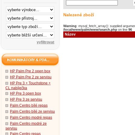
Nalezené zboží
Warning
: mysql_fetch_array(): supplied argumen
/local/www/palm/www/search.php
on line
96
Název
HP Palm Pre 2 open box
HP Palm Pre 2 ze servisu
HP Pre 3 + Touchstone +
CL nabíječka
HP Pre 3 open box
HP Pre 3 ze servisu
Palm Centro bílé repas
Palm Centro bílé ze servisu
Palm Centro modré repas
Palm Centro modré ze
servisu
Palm Centro repas