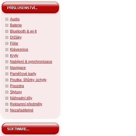
Audio
Baterie
Bluetooth & wi-fi
Držáky
Fólie
Klávesnice
Kryty
Nabíjení & synchronizace
Navigace
Paměťové karty
Poutka, šňůrky, úchyty
Pouzdra
Stylusy
Náhradní díly
Reklamní předměty
Nezařaditelné