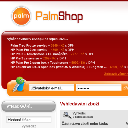
Výběr novinek v eShopu na srpen 2026...
Palm Treo Pro ze servisu
–
3949,- Kč
s DPH
HP Palm Pre 2 ze servisu
–
4399,- Kč
s DPH
HP Pre 3 + Touchstone + CL nabíječka
–
7777,- Kč
s DPH
HP Pre 3 ze servisu
–
5299,- Kč
s DPH
HP Palm Pre 2 open box + Touchstone
–
5999,- Kč
s DPH
HP TouchPad 32GB open box (webOS & Android) + Tungsten ...
–
6699,- Kč
s 
Zobrazit všechn
při
Vyhledávání zboží
Část názvu zboží nebo kódu:
V
vyhledat