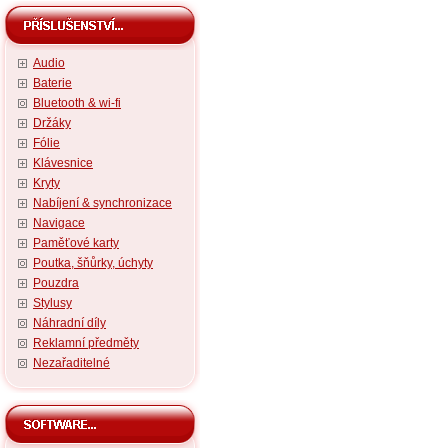
Audio
Baterie
Bluetooth & wi-fi
Držáky
Fólie
Klávesnice
Kryty
Nabíjení & synchronizace
Navigace
Paměťové karty
Poutka, šňůrky, úchyty
Pouzdra
Stylusy
Náhradní díly
Reklamní předměty
Nezařaditelné