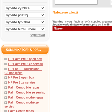
Nalezené zboží
Warning
: mysql_fetch_array(): supplied argumen
/local/www/palm/www/search.php
on line
96
Název
HP Palm Pre 2 open box
HP Palm Pre 2 ze servisu
HP Pre 3 + Touchstone +
CL nabíječka
HP Pre 3 open box
HP Pre 3 ze servisu
Palm Centro bílé repas
Palm Centro bílé ze servisu
Palm Centro modré repas
Palm Centro modré ze
servisu
Palm Centro repas