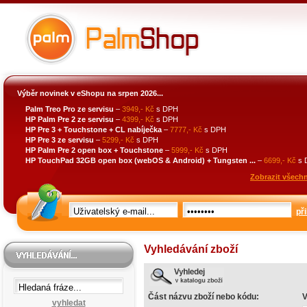
Výběr novinek v eShopu na srpen 2026...
Palm Treo Pro ze servisu
–
3949,- Kč
s DPH
HP Palm Pre 2 ze servisu
–
4399,- Kč
s DPH
HP Pre 3 + Touchstone + CL nabíječka
–
7777,- Kč
s DPH
HP Pre 3 ze servisu
–
5299,- Kč
s DPH
HP Palm Pre 2 open box + Touchstone
–
5999,- Kč
s DPH
HP TouchPad 32GB open box (webOS & Android) + Tungsten ...
–
6699,- Kč
s 
Zobrazit všechn
při
Vyhledávání zboží
Část názvu zboží nebo kódu:
V
vyhledat