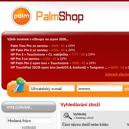
Výběr novinek v eShopu na srpen 2026...
Palm Treo Pro ze servisu
–
3949,- Kč
s DPH
HP Palm Pre 2 ze servisu
–
4399,- Kč
s DPH
HP Pre 3 + Touchstone + CL nabíječka
–
7777,- Kč
s DPH
HP Pre 3 ze servisu
–
5299,- Kč
s DPH
HP Palm Pre 2 open box + Touchstone
–
5999,- Kč
s DPH
HP TouchPad 32GB open box (webOS & Android) + Tungsten ...
–
6699,- Kč
s 
Zobrazit všechn
při
Vyhledávání zboží
Část názvu zboží nebo kódu:
V
vyhledat