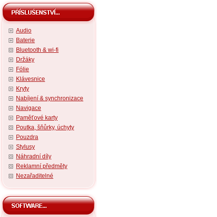
Audio
Baterie
Bluetooth & wi-fi
Držáky
Fólie
Klávesnice
Kryty
Nabíjení & synchronizace
Navigace
Paměťové karty
Poutka, šňůrky, úchyty
Pouzdra
Stylusy
Náhradní díly
Reklamní předměty
Nezařaditelné