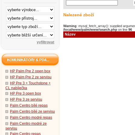
Nalezené zboží
Warning
: mysql_fetch_array(): supplied argumen
/local/www/palm/www/search.php
on line
96
Název
HP Palm Pre 2 open box
HP Palm Pre 2 ze servisu
HP Pre 3 + Touchstone +
CL nabíječka
HP Pre 3 open box
HP Pre 3 ze servisu
Palm Centro bílé repas
Palm Centro bílé ze servisu
Palm Centro modré repas
Palm Centro modré ze
servisu
Palm Centro repas